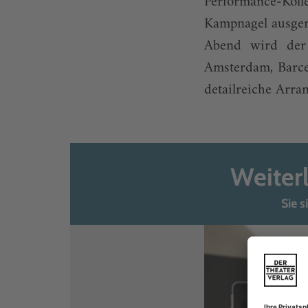
Performance-Kol
Kampnagel ausger
Abend wird der 
Amsterdam, Barce
detailreiche Arra
Weiter
Sie s