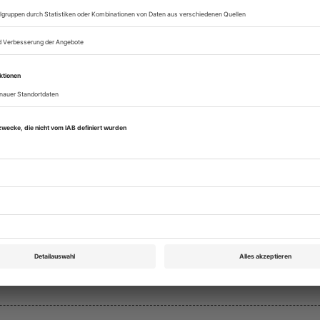
eichnis
Theater heute August/September 2020
Rubrik: Magazin, Seite 69
von Katrin Ullmann
Bestellen