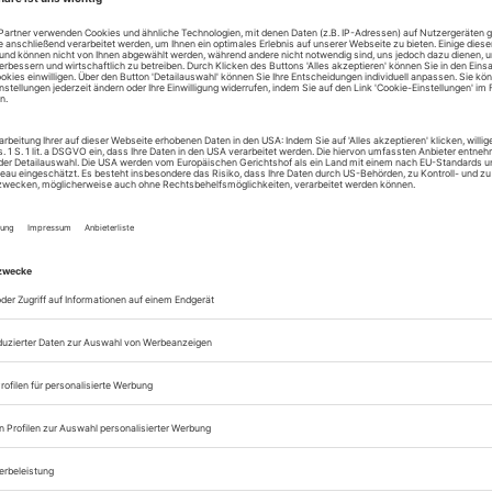
zum ePaper
Lesegenuss auf allen
Zugang zum Onlinea
Theater heute
Sie können alle Vorteile
sofort nutzen
Digital-Abo testen