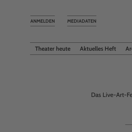
Toggle
ANMELDEN
MEDIADATEN
navigation
Theater heute
Aktuelles Heft
Ar
Das Live-Art-F