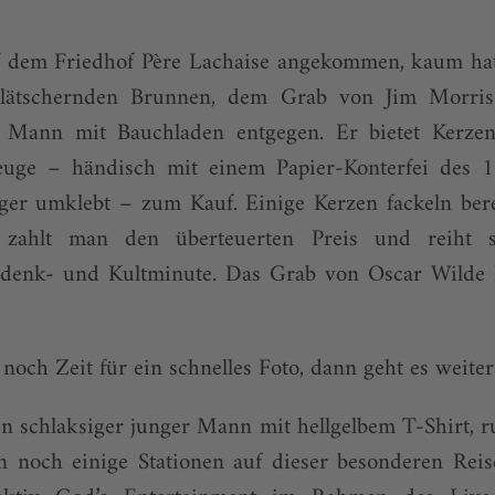
 dem Friedhof Père Lachaise angekommen, kaum hat
plätschernden Brunnen, dem Grab von Jim Morrison
 Mann mit Bauchladen entgegen. Er bietet Kerzen
euge – händisch mit einem Papier-Konterfei des 1
er umklebt – zum Kauf. Einige Kerzen fackeln bere
g zahlt man den überteuerten Preis und reiht 
edenk- und Kultminute. Das Grab von Oscar Wilde l
noch Zeit für ein schnelles Foto, dann geht es weiter
ein schlaksiger junger Mann mit hellgelbem T-Shirt, 
en noch einige Stationen auf dieser besonderen Reis