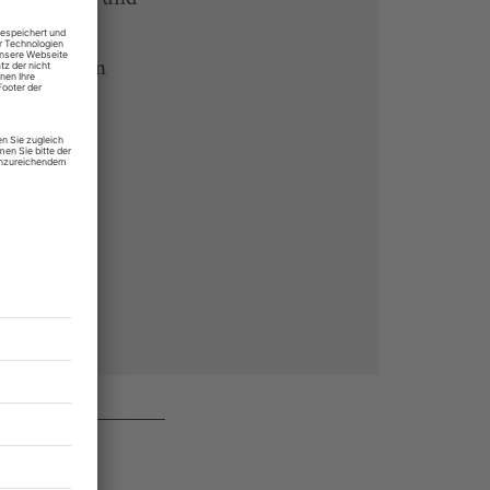
 Endgeräten
rchiv von
 des Abos