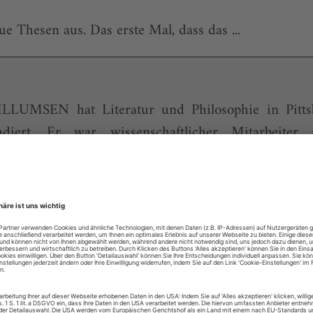
ue Thesen aus. Das erste Mal, dass das ...
LUMSEN hat Literatur und Philosophie in Pitts
tudiert. Er war wissenschaftlicher Mitarbeite
enkolleg «Literatur- und Wissensgeschichte klein
ierte bei Joseph Vogl über die Geschichte des Int
 Heiner Müller