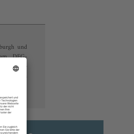
burgh und
r am DFG-
er Formen»
erviews von