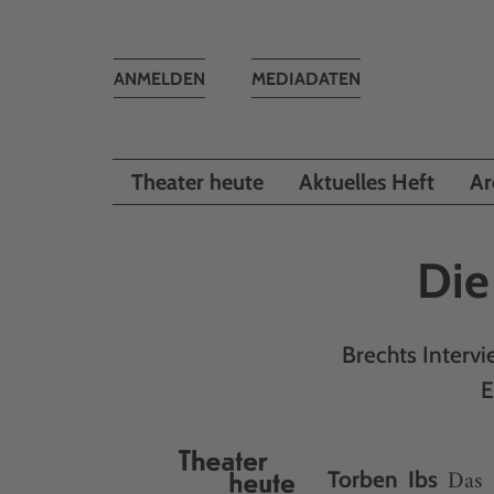
Toggle
ANMELDEN
MEDIADATEN
navigation
Theater heute
Aktuelles Heft
Ar
Die
Brechts Interv
E
Das 
Torben Ibs