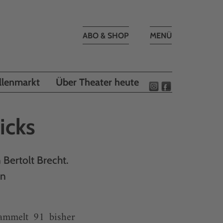
Toggle
ABO & SHOP
MENÜ
navigation
llenmarkt
Über Theater heute
icks
Bertolt Brecht.
en
ammelt 91 bisher