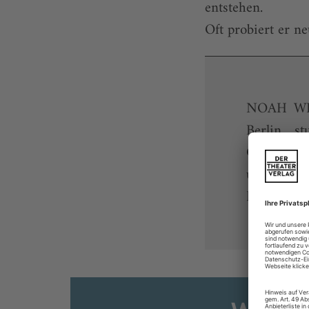
entstehen.
Oft probiert er ne
NOAH WIL
Berlin s
Graduiert
und promov
Brecht bis