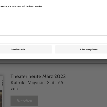
Digital-Abo testen
eichnis
Theater heute März 2023
Rubrik: Magazin, Seite 65
von
Bestellen