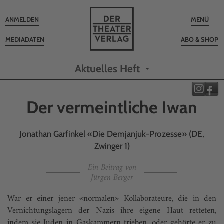
Toggle
Toggle
ANMELDEN
MENÜ
navigation
navigatio
MEDIADATEN
ABO & SHOP
Aktuelles Heft
Der vermeintliche Iwan
Jonathan Garfinkel «Die Demjanjuk-Prozesse» (DE,
Zwinger 1)
Ein Beitrag von
Jürgen Berger
War er einer jener «normalen» Kollaborateure, die in den
Vernichtungslagern der Nazis ihre eigene Haut retteten,
indem sie Juden in Gaskammern trieben, oder gehörte er zu