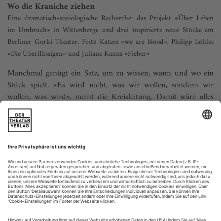
Wo die Kraniche ziehen
Eine dramatisch-soziologische Recherche: das Projekt «Über Leben
im Umbruch» in Wittenberge und drei inspirierte neue Stücke am
Berliner Gorki Theater: Fritz Katers «we are blood», Philipp Löhles
«Die Überflüssigen» und Juliane Kanns «Fieber»
Manchmal genügt ein Satz, um zu wissen, wann und wo ein
Stück spielt. «Es wird nicht, was wir wollen, sondern wir
wollen, was wird», meint die Kreisleitung. Damit wäre alles
gesagt über die späte DDR und ihren Untergang: ein Staat,
der sich nicht um die Wünsche seiner Bürger schert, sondern
diese im Gegenteil autoritär dazu verdonnert, den Mangel
zum Wunsch zu...
Theater im TV
Die Juli-Theaterhighlights in Fernsehen und Radio.
Fernsehen