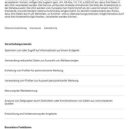
Freitag, 2.
9.45, Theaterkanal: Aufenthalt im Paradies – Beobachtungen
am Meininger Theater – eine Reportage von Andreas Witter
und Andrea Flörke
Samstag, 3.
19.40, Theaterkanal: Riesenbutzbach. Eine Dauerkolonie – ein
Projekt von Christoph Marthaler und Anna Viebrock, mit
Silvia Fenz, Olivia Grigolli, Christoph Homberger, Ueli Jäggi,
Barbara Nüsse, Bettina...
Große Fragen, große Sehnsüchte
Der Schweizer Dramatiker Simon Froehling hat einen Liebesroman
geschrieben
Diesmal ist es anders. In der Nacht, in der er ihn kennen
lernt, flüchtet Patrick vor Jirka – Hals über Kopf, wie sie sich
vor wenigen Stunden ineinander verliebt hatten beim Yoga.