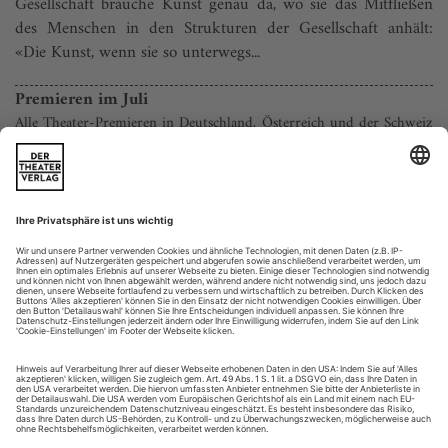
Gesellschaft brauche Kunst genau da, wo sie das Mitfließen
des Menschen in den Strukturen der Gesellschaft anhält:
«Die Kunst, wenn sie so unterwegs...
Premieren im Juli
Alle Theater-Premieren in Deutschland, Österreich und der Schweiz
im Juli 2010 auf einen Blick.
Aalen, Theater der Stadt
Kasse: 07361/522 600
4. Lessing, Minna von Barnhelm
R. Ingmar Otto
9. Tritt, Die Welle
R. Nina Sahm
Annaberg, Eduard-von-Winterstein-Theater
Tel.: 03733/13 01 216
14. Birkmeir nach Spyri, Heidi
R. Dieter Roth