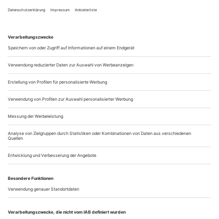
Baden, StadtTheater
Tel.: 00 43/22 52/253 253-0
23. Raimund, Der Alpenkönig und der Menschenfeind
R. Jérôme Savary
Bamberg,...
Der vermeintliche Iwan
Jonathan Garfinkel «Die Demjanjuk-Prozesse» (DE, Zwinger 1)
War er einer jener «normalen» Kollaborateure, die in den
Vernichtungslagern der Nazis ihre eigene Haut retteten,
indem sie Juden in Gaskammern trieben, oder gehörte er zu
den Schergen, die während ihrer «Arbeit» sadistische Lust
entwickelten? Darum geht es, seit Anfang der 1980er Jahre
Überlebende des KZ Treblinka in John Demjanjuk jenen