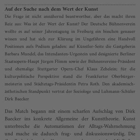
Auf der Suche nach dem Wert der Kunst
Die Frage ist nicht annähernd beantwortbar, aber das macht ihren
Reiz aus: Was ist der Wert der Kunst? Der Deutsche Bühnenverein
wollte es auf seiner Jahres­tagung in Freiburg ein bisschen genauer
wissen und hat sich zur Klärung im Ungefähren eine Handvoll
Positionen aufs Podium geladen: auf Künstler-Seite die Gastgeberin
Barbara Mundel, das Intendanten-Urgestein und designierte Berliner
Staatsopern-Haupt Jürgen Flimm sowie der Bühnenvereins-Präsident
und ehemalige Stuttgarter Opern-Chef Klaus Zehelein; für die
kulturpolitische Perspektive stand die Frankfurter Oberbürger­
meisterin und Städtetags-Präsidentin Petra Roth. Den akademisch-
ästhetischen Standpunkt vertrat der Soziologe und Luhmann-Schüler
Dirk Baecker
Das Match begann mit einem scharfen Aufschlag von Dirk
Baecker ins konkrete Allgemeine der Kunsttheorie. Kunst
unterbreche die Automatismen der Alltags-Wahrnehmung
und mache sie dadurch frag- und diskussionswürdig. Die