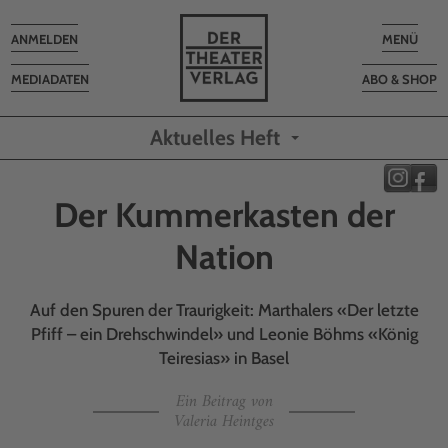
Toggle
Toggle
ANMELDEN
MENÜ
navigation
navigatio
MEDIADATEN
ABO & SHOP
Aktuelles Heft
Der Kummerkasten der
Nation
Auf den Spuren der Traurigkeit: Marthalers «Der letzte
Pfiff – ein Drehschwindel» und Leonie Böhms «König
Teiresias» in Basel
Ein Beitrag von
Valeria Heintges