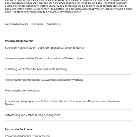
Alfred de Musset, George Sand «Lorenzaccio» im Schauspielhaus
Bochum
Jing Xiang ist nicht nur metaphorisch sprachlos. In der Rolle
der Luisa Strozzi scheint ihr tatsächlich jede Möglichkeit der
Artikulation zerschlagen. Mund, Augen, Mimik, Atmung, alles
will antworten, will Empörung herausschreien. Doch es
kommt nur der Schatten eines Lautes, «n’ …, a’ …», ein
kompletter Vertrauensverlust binnen Sekunden. Es ist ein
leiser, aber...
Nichts Ungewöhnliches hier
Der Hongkonger Autor Pat To Yan ist in dieser Spielzeit Hausautor
am Nationaltheater Mannheim – ein Gespräch
In Hongkong und zuletzt auch in vielen
Theater heute
anderen chinesischen Großstädten sind die Maßnahmen zur
Pandemiebekämpfung von Omikron noch mal ziemlich
verschärft worden. Wieso?
Das liegt daran, dass die Hongkong-Regierung
Pat To Yan