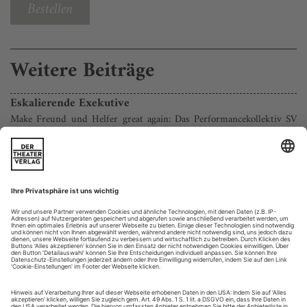
Bestellen
Weitere Beiträge
Eskalierende Exekutive
Make Freund und Helfer great again: Das Performancekollektiv SV
Szlachta erträumt sich eine Welt ohne Polizei
Der Hamburger Hansaplatz ist einer jener Orte, an denen die
großstädtischen Widersprüche ungebremst aufeinanderprallen.
Zentral im Viertel St. Georg gelegen, nur ein paar Schritte
hinter dem Deutschen Schauspielhaus, hat sich der 1878
angelegte Platz zum Kriminalitätsschwerpunkt entwickelt, mit
offenem Drogenhandel, Trinker -szene und Sexarbeit.
Andererseits grenzt...
Wortloser Verrat