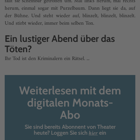
fällt sie scheinbar getroffen um. Mal links herum, mal rechts
herum, einmal sogar mit Purzelbaum. Dann liegt sie da, auf
der Bühne. Und steht wieder auf, blinzelt, blinzelt, blinzelt.
Und stirbt wieder, immer beim selben Ton.
Ein lustiger Abend über das
Töten?
Ihr Tod ist den Kriminalern ein Rätsel. ...
Weiterlesen mit dem
digitalen Monats-
Abo
Sie sind bereits Abonnent von Theater
hier
heute? Loggen Sie sich
ein