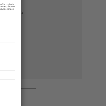
 Endgeräten
rchiv von
 des Abos