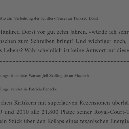
tio zur Verleihung des Schiller-Preises an Tankred Dorst
 Tankred Dorst vor gut zehn Jahren, «würde ich schre
nschen zum Schreiben bringt? Und wichtiger noch, da
es Lebens? Wahrscheinlich ist keine Antwort auf diese 
ungshit landete. Warum Jeff Skilling sie an Macbeth
nge, verriet sie Patricia Benecke.
hen Kritikern mit superlativen Rezensionen überhäuft
09 und 2010 alle 21.800 Plätze seiner Royal-Court-
 ein Stück über den Kollaps eines texanischen Energie