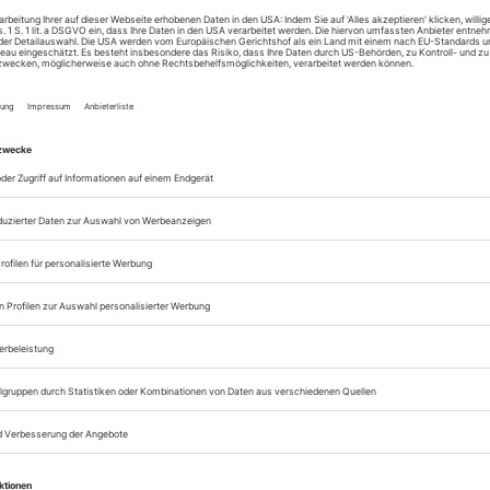
zum ePaper
Lesegenuss auf allen
Zugang zum Onlinea
Theater heute
Sie können alle Vorteile
sofort nutzen
Digital-Abo testen
eichnis