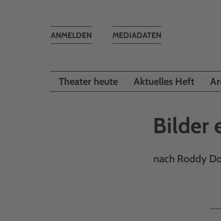
Toggle
ANMELDEN
MEDIADATEN
navigation
Theater heute
Aktuelles Heft
Ar
Bilder
nach Roddy Doy