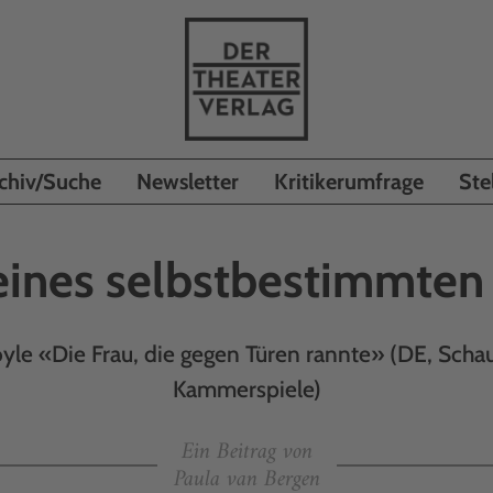
chiv/Suche
Newsletter
Kritikerumfrage
Ste
 eines selbstbestimmten
le «Die Frau, die gegen Türen rannte» (DE, Schaus
Kammerspiele)
Ein Beitrag von
Paula van Bergen