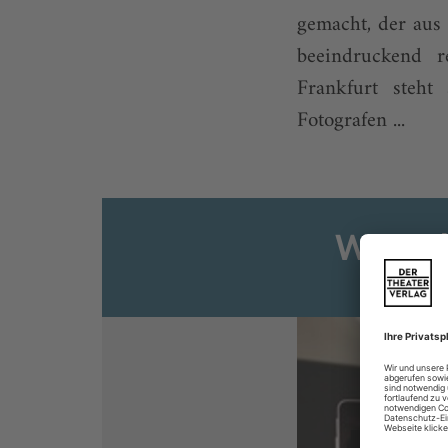
gemacht, der aus 
beeindruckend r
Frankfurt steht
Fotografen ...
Weiter
Sie s