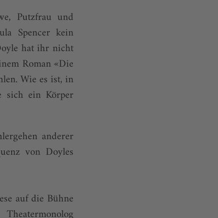
we, Putzfrau und
aula Spencer kein
Doyle hat ihr nicht
seinem Roman «Die
len. Wie es ist, in
 sich ein Körper
lergehen anderer
oquenz von Doyles
eese auf die Bühne
n Theatermonolog