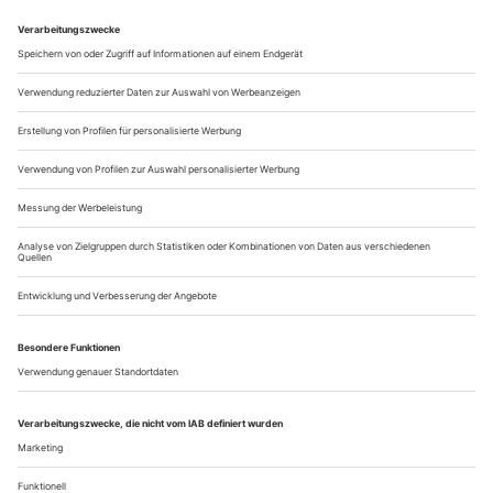
Pandemiebekämpfung von Omikron noch mal ziemlich
verschärft worden. Wieso?
Das liegt daran, dass die Hongkong-Regierung
Pat To Yan
eine Zero-Covid-Strategie implementieren musste. Auch bei
Omikron wurden deshalb Leute mit verhältnismäßig milden
Symptomen...
Der Preis des Todes
Nora Abdel-Maksoud bringt in «Rabatt» die moralischen Verhältnisse
zum Tanzen und gibt nebenbei ein Klassismus-Seminar. Der
Stückabdruck liegt diesem Heft bei
Dena hat sich ein interessantes Geschäftsmodell aufgebaut.
Die Journalistin ist zwar ein typischer Fall von Klassismus-
Opfer – Postmigrantin, unterbezahlt, keine Aussicht auf eine
ordentliche Erbschaft –, möchte aber trotzdem ordentlich
verdienen. Jemand wie sie weiß, dass Geld auch Freiheit
bedeutet. Deshalb verreißt sie mit Wucht und Wonne alle...