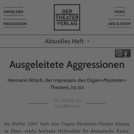
Toggle
Toggle
ANMELDEN
MENÜ
navigation
navigatio
MEDIADATEN
ABO & SHOP
Aktuelles Heft
Ausgeleitete Aggressionen
Hermann Nitsch, der Impresario des Orgien-Mysterien-
Theaters, ist tot
Ein Beitrag von
Eva Behrendt
Im Herbst 2005 hielt sein Orgien-Mysterien-Theater Einzug
in Öster -reichs höchster Weihestätte für dramatische Kunst: