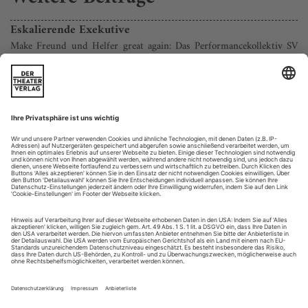
Eskalierende Exekutive
Make Freund und Helfer great again: Das Performancekollektiv SV
Szlachta erträumt sich eine Welt ohne Polizei
Der Hamburger Hansaplatz ist einer jener Orte, an denen die
großstädtischen Widersprüche ungebremst aufeinanderprallen.
Zentral im Viertel St. Georg gelegen, nur ein paar Schritte
hinter dem Deutschen Schauspielhaus, hat sich der 1878
angelegte Platz zum Kriminalitätsschwerpunkt entwickelt, mit
offenem Drogenhandel, Trinker -szene und Sexarbeit.
Andererseits grenzt...
Nichts Ungewöhnliches hier
Der Hongkonger Autor Pat To Yan ist in dieser Spielzeit Hausautor
am Nationaltheater Mannheim – ein Gespräch
In Hongkong und zuletzt auch in vielen
Theater heute
anderen chinesischen Großstädten sind die Maßnahmen zur