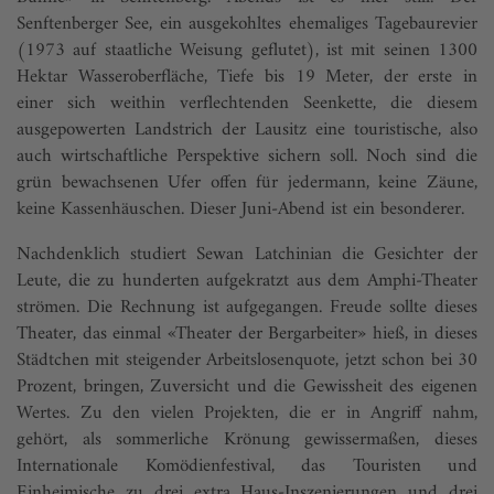
Senftenberger See, ein ausgekohltes ehemaliges Tagebaurevier
(1973 auf staatliche Weisung geflutet), ist mit seinen 1300
Hektar Wasseroberfläche, Tiefe bis 19 Meter, der erste in
einer sich weithin verflechtenden Seenkette, die diesem
ausgepowerten Landstrich der Lausitz eine touristische, also
auch wirtschaftliche Perspektive sichern soll. Noch sind die
grün bewachsenen Ufer offen für jedermann, keine Zäune,
keine Kassenhäuschen. Dieser Juni-Abend ist ein besonderer.
Nachdenklich studiert Sewan Latchinian die Gesichter der
Leute, die zu hunderten aufgekratzt aus dem Amphi-Theater
strömen. Die Rechnung ist aufgegangen. Freude sollte dieses
Theater, das einmal «Theater der Bergarbeiter» hieß, in dieses
Städtchen mit steigender Arbeitslosenquote, jetzt schon bei 30
Prozent, bringen, Zuversicht und die Gewissheit des eigenen
Wertes. Zu den vielen Projekten, die er in Angriff nahm,
gehört, als sommerliche Krönung gewissermaßen, dieses
Internationale Komödienfestival, das Touristen und
Einheimische zu drei extra Haus-Inszenierungen und drei