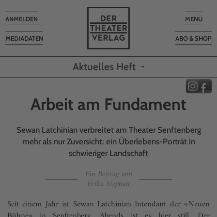
Toggle
Toggle
ANMELDEN
MENÜ
navigation
navigatio
MEDIADATEN
ABO & SHOP
Aktuelles Heft
Arbeit am Fundament
Sewan Latchinian verbreitet am Theater Senftenberg
mehr als nur Zuversicht: ein Überlebens-Porträt in
schwieriger Landschaft
Ein Beitrag von
Erika Stephan
Seit einem Jahr ist Sewan Latchinian Intendant der «Neuen
Bühne» in Senftenberg. Abends ist es hier still. Der