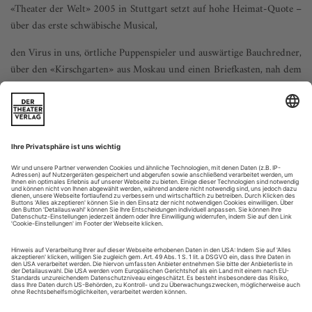
«Theater der Welt» 2005 in Stuttgart setzt auf hohe Heimat-Quote –
über das erste schwäbische Musical,
den Virus in uns, örtliche Puppenspieler und auswärtige Bauchredner,
über den «Kirschgarten» aus Moskau und einen Briefkasten, nah dem
Pentagon
Stuttgart hat eine beneidenswerte Mitte, mit Neuem Schloss,
Landtag, Oper, Schauspielhaus, Württembergischem
Kunstverein und neuerdings dem Glaskubus des
Kunstmuseums, alles im oder am Schlosspark, mit flachem
See, viel Rasen, im Sommer dicht bevölkert. Während
«Theater der Welt» ist auch der See bevölkert, bestückt mit
einem Steg, auf dem Steg eine Bar,...
This is Tino Sehgal!
Theater im Krieg mit der Kunst? Tino Sehgals «lebende Skulpturen»
auf der 51. Biennale di Venezia im deutschen Pavillon
In seinem mittlerweile legendären Aufsatz «Art and