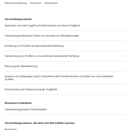
Objecthood» von 1967 stellt der Kunstkritiker Michael Fried
dem Minimalismus eines Robert Morris oder Donald Judd ein
vernichtendes Zeugnis aus. Sie verrieten, so Fried, nicht nur
die Malerei und Skulptur, sondern die Kunst überhaupt ans
Theater. Ihre Objekte suchten nach Bühnenpräsenz. Statt
erfüllter Gegenwart...
Präsentation eines Prototyps
Ein Monolog
Die Ein-Mann-Revolution tritt hinter einem Werbeplakat für
die Zigarettenmarke «Cabinet» hervor. Auf dem Plakat
sieht man eine Küchenszene, in der sich die Hauptfigur die
Zigarette an der Flamme des Gasherds anzündet. Die Ein-
Mann-Revolution ist männlich und spricht grundsätzlich im
lockeren Plauderton.