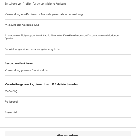
dass er sein Ballett auch wirklich will. Durch Spendenaufrufe
im Fernsehen...
Methode: Bartenieff
Die Arbeit der Tänzerin, Choreografin und Tanztherapeutin
Irmgard Bartenieff ist ohne eine große Persönlichkeit des
Tanzes im 20. Jahrhundert nicht vorstellbar: Rudolf von
Laban. Die von der Berlinerin entwickelte Körperarbeit, die
«Bartenieff Fundamentals», basieren auf Labans
bewegungsanalytischen Theorien. Bartenieff, 1900 geboren,
studierte von 1925 bis 1927 in...
Über uns
Kontakt
Kritikerumfrage
Newsletter
Mediadaten
Datenschutz
Impressum
AGB
Vertrag widerrufen
Cookie-Einstellungen
Abo kündigen