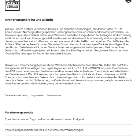
Weitere Beiträge
No step without movement
Tänzer. Ein Metier für Körper, Geist und alle Sinne. Kunst
und Handwerk. Unerklärliche Berufung und harte
körperliche Arbeit. Wer den «Beruf: Tänzer» ergreift, ist in
jedem Fall: ein Überzeugungstäter. Nach einer langen,
fordernden, hochspezialisierten Ausbildung muss man den
Sprung auf die Bühne erst noch schaffen. Einmal dort, ist mit
geregelten Arbeitszeiten so...
Die Schotten
Die Schotten mussten für den Umbau des Stammsitzes ihres
Nationalballetts, des Tramway in Glasgow, von den benötigten
11 Millionen Pfund eine satte Million Pfund (1,18 Mio.
Euro) an Privatspenden aufbringen. So was ist selbst unter
Geizhälsen völlig normal. Damit zeigt der Bürger dem Staat,