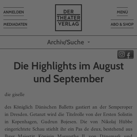
Toggle
Toggle
ANMELDEN
MENÜ
navigation
navigatio
MEDIADATEN
ABO & SHOP
Archiv/Suche
Die Highlights im August
und September
die giselle
des Königlich Dänischen Balletts gastiert an der Semperoper
in Dresden. Getanzt wird die Titelrolle von der Ersten Solistin
in Kopenhagen, Gudrun Bojesen. Die von Nikolaj Hübbe
eingerichtete Schau stiehlt ihr ein Pas de deux, bestehend aus
Ihrer Majestät Königin Margrethe II. von Dänemark und