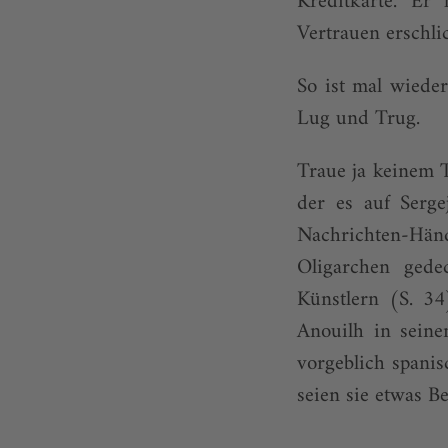
Kreditkarte. Er
Vertrauen erschli
So ist mal wiede
Lug und Trug.
Traue ja keinem T
der es auf Serge
Nachrichten-Hän
Oligarchen gede
Künstlern (S. 34
Anouilh in seine
vorgeblich spanis
seien sie etwas Bes