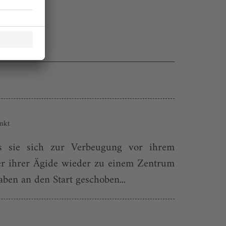
unkt
as sie sich zur Verbeugung vor ihrem
nter ihrer Ägide wieder zu einem Zentrum
aben an den Start geschoben...