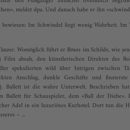
 hatte den Fußgänger zunächst freundlich begrü
chen», meldet dpa. Und danach habe er ihn «schwinde
r bewiesen: Im Schwindel liegt wenig Wahrheit. Im T
änzer. Womöglich führt er Böses im Schilde, wie jene
j Filin absah, den künstlerischen Direktor des Bols
dler spekulierten wild über Intrigen zwischen Tä
ckten Anschlag, dunkle Geschäfte und finsterste 
). Ballett ist die wahre Unterwelt. Beschrieben hat
m Ballett für Schauspieler, dem «Ball der Diebe». E
cher Adel in ein luxuriöses Kurhotel. Dort tun die He
seres – ...