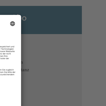
ats-Abo
n
ine lesen
 Endgeräten
rchiv von tanz
 des Abos