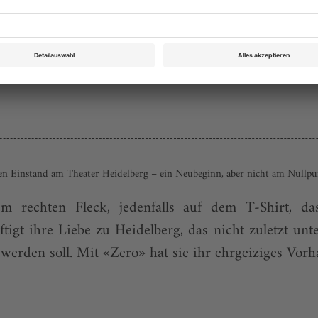
Bestellen
en Einstand am Theater Heidelberg – ein Neubeginn, aber nicht am Nullp
 rechten Fleck, jedenfalls auf dem T-Shirt, d
ftigt ihre Liebe zu Heidelberg, das nicht zuletzt u
werden soll. Mit «Zero» hat sie ihr ehrgeiziges Vorh