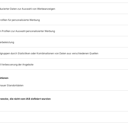
Digital-Abo testen
eichnis
Tanz März 2013
Rubrik: editorial, Seite 1
von