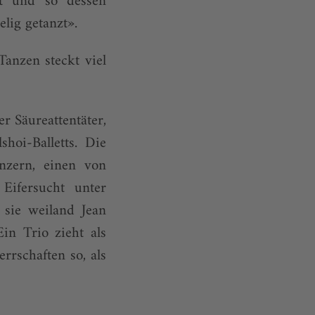
ßt und so dessen
lig getanzt».
anzen steckt viel
r Säureattentäter,
hoi-Balletts. Die
nzern, einen von
Eifersucht unter
 sie weiland Jean
in Trio zieht als
rrschaften so, als