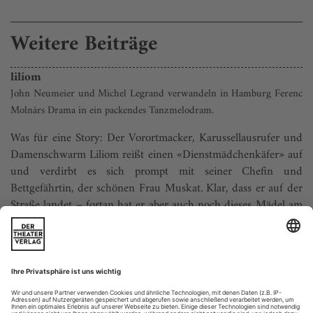
Weitere Beiträge
liliom
John Neumeier und Michel Legrand verwandeln in Hamburg Ferenc
Molnárs Drama in ein packendes Tanzmelodram.
Was für eine Story: Der Vorortmacker, Karussellausrufer und
Damenschwarm Liliom reißt einen «Dienstmädchenkäfer» auf
und verdirbt es sich prompt mit seiner Chefin und
Bettgefährtin, der schönen Frau Muskat. Klar, dass er auf der
Straße landet – fortan hat er aber auch noch dieses Mädel am
Hals, auf dessen unbeholfene Zuneigung er keine Antwort
findet. Bald ist...
nutzungsrecht an einer choreografie
«Ich habe zum ersten Mal einen Gastvertrag von einem Theater
bekommen und soll für das Ballettensemble des Theaters eine neue