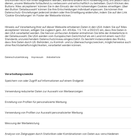
Choreografie erarbeiten. Mir liegt ein Vertragsentwurf vor, in dem
unter dem Titel «Urheber- und Leistungs-schutzrechte» wörtlich
geregelt ist, dass ich dem Theater das ausschließliche Recht einräume,
meine Rechte aus § 15 ff. Urheberrechtsgesetz inhaltlich, zeitlich und
räumlich unbeschränkt zu nutzen. Da ich eine eigene kleine
Kompanie habe, möchte ich die neue Choreografie auch mit den
Tänzern meiner Kompanie später selbst aufführen, vielleicht auch
noch weiter an ihr feilen. Kann ich das dann noch machen?»
Als Choreograf sind Sie Urheber im Sinn des deutschen
Urheberrechts. Das gilt unabhängig davon, ob Sie im Auftrag
eines anderen eine Choreografie erarbeiten oder diese
Choreo-grafie direkt mit ihrer eigenen Kompanie zur
Aufführung bringen. Anders als etwa in den USA gibt es bei
uns nicht den Grundsatz, dass ein Urheber, der ein Werk im
Auftrag eines anderen...
Nur im Netz
Bei Eingabe Ihrer Abonummer finden Sie auch diese Kritiken auf