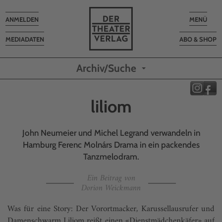
Toggle
Toggle
ANMELDEN
MENÜ
navigation
navigatio
MEDIADATEN
ABO & SHOP
Archiv/Suche
liliom
John Neumeier und Michel Legrand verwandeln in
Hamburg Ferenc Molnárs Drama in ein packendes
Tanzmelodram.
Ein Beitrag von
Dorion Weickmann
Was für eine Story: Der Vorortmacker, Karussellausrufer und
Damenschwarm Liliom reißt einen «Dienstmädchenkäfer» auf