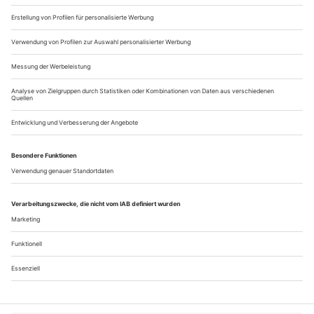
vorschau
vorschau
im februar: die 10. tanzplattform
findet vom 23. bis zum 26. Februar in Dresden statt. Die Jury
wählte diese Auslese deutscher Zeitgenossen: Eszter Salamon,
Antonia Baehr, Christoph Winkler, Anna Konjetzky, Malou
Airaudo und Renegade, Laurent Chétouane, Sebastian
Matthias, Helena Waldmann, Antje Pfundtner, Ioannis
Mandafounis, Fabrice Mazliah, May Zarhy....
Über uns
Kontakt
Kritikerumfrage
Newsletter
Mediadaten
Datenschutz
Impressum
AGB
Vertrag widerrufen
Cookie-Einstellungen
Abo kündigen