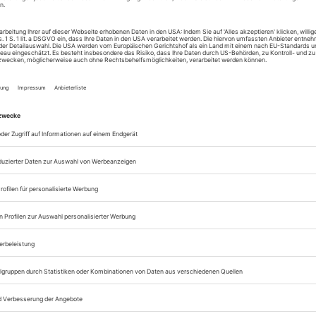
Lesegenuss auf allen
Zugang zum Onlinea
Sie können alle Vorteile
sofort nutzen
Digital-Abo testen
eichnis