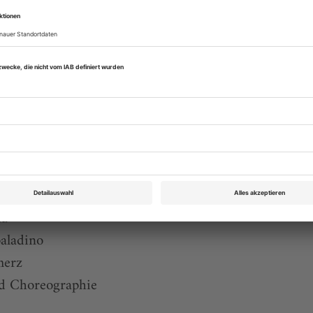
uch interessieren:
nter und Ochsenkarren
sich Tänzer?
de
er
ahres
ia
aladino
merz
d Choreographie