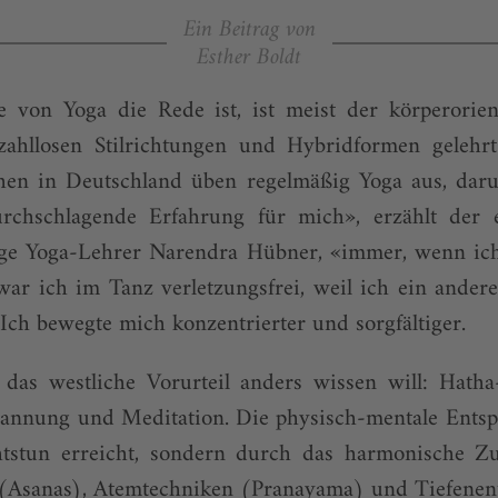
Ein Beitrag von
Esther Boldt
 von Yoga die Rede ist, ist meist der körperorien
zahllosen Stilrichtungen und Hybridformen gelehr
en in Deutschland üben regelmäßig Yoga aus, darun
chschlagende Erfahrung für mich», erzählt der e
ge Yoga-Lehrer Narendra Hübner, «immer, wenn ic
 war ich im Tanz verletzungsfrei, weil ich ein ander
 Ich bewegte mich konzentrierter und sorgfältiger.
as westliche Vorurteil anders wissen will: Hatha
spannung und Meditation. Die physisch-mentale Ents
htstun erreicht, sondern durch das harmonische Z
 (Asanas), Atemtechniken (Pranayama) und Tiefenen