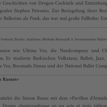
die Geschichten von Drogen-Cocktails und Entziehun
ografen Stephen Petronio. Zur Besiegelung ihrer Bez
 Ballerino als Punk, das war mal große Fallhöhe: Ein
Festivals, Bücher, Auditions, Methode Bartenieff, 6. Internationaler Balle
mpanien wie Ultima Vez, die Needcompany und Cha
opa. Er studierte Baskischen Volkstanz, Ballett, J
a Vez, Bocanada Danza und der National Ballet Compan
s Russes»
let die Saison Russe mit dem «Pavillon d'Armide» 
es Drame chorégraphique en un acte et trois table