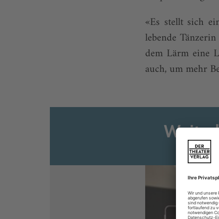
«Es stellt sich 
lebende Tänzerin 
dem Lärm eine Le
auch, um mehr Ber
Weiter