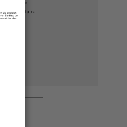
 Endgeräten
rchiv von tanz
 des Abos