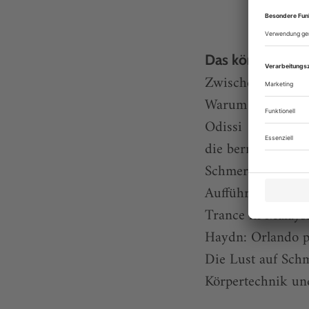
Das könnte Sie a
Zwischen Call-Ce
Warum verletzen 
Odissi
die bernal metho
Schmerzlose Körp
Aufführung des J
Trance in Malays
Haydn: Orlando p
Die Lust auf Sch
Körpertechnik un