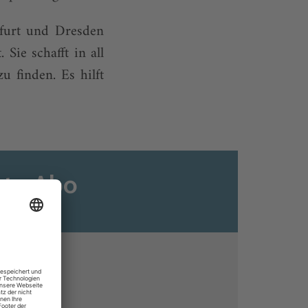
kfurt und Dresden
Sie schafft in all
 finden. Es hilft
ats-Abo
n
ine lesen