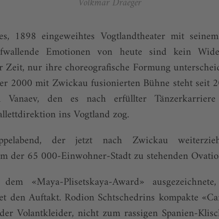
Volkmar Draeger
es, 1898 eingeweihtes Vogtlandtheater mit seinem
fwallende Emotionen von heute sind kein Wide
er Zeit, nur ihre choreografische Formung unterscheid
r 2000 mit Zwickau fusionierten Bühne steht seit 2
i Vanaev, den es nach erfüllter Tänzerkarrier
lettdirektion ins Vogtland zog.
elabend, der jetzt nach Zwickau weiterzie
m der 65 000-Einwohner-Stadt zu stehenden Ovatio
dem «Maya-Plisetskaya-Award» ausgezeichnete,
det den Auftakt. Rodion Schtschedrins kompakte «Ca
 der Volantkleider, nicht zum rassigen Spanien-Kli