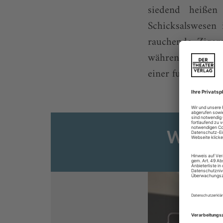
siedend heiße
Schicksalswesen 
rauchende Zigar
während sie den 
einer fulminanten
Weiter