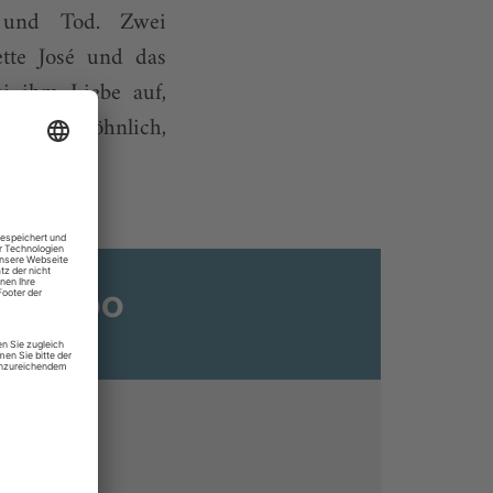
 und Tod. Zwei
ette José und das
i ihm Liebe auf,
na, ungewöhnlich,
ats-Abo
n
ine lesen