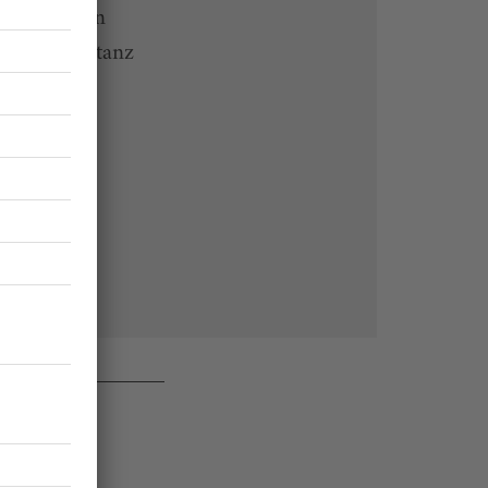
 Endgeräten
rchiv von tanz
 des Abos