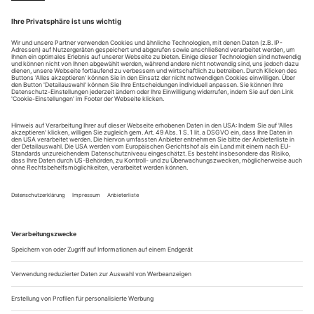
Kompaniechef werden. Topjob oder Kamikaze-Mission?
Neun Jahre alt ist der Knirps, der da im leeren Studio des
New York City Ballet Klavier übt. Ein ziemlich alter Herr
kommt hereingeschneit, scheint allerdings gar keine Notiz von
ihm zu nehmen. Abends begegnen die beiden einander
wieder, beobachten gemeinsam eine Vorstellung aus der
Seitengasse der Bühne. «Spiel unbedingt weiter Klavier!»,
wispert der Mann dem...
memoiren: suzanne perrottet
suzanne perrottet
Die 13 war ihre Glückszahl: Geboren am 13. September
1889, fand ihre Taufe an einem Freitag, den 13., statt, die
Festgesellschaft samt Täufling zählte – 13 Köpfe. Gute Omen,
denn die Bilanz dessen, was sich in den folgenden fast
hundert Jahren ereignete, lautete: «Mein Leben war sehr
schön und interessant, manchmal zwar auch schwer, aber
sehr bewegt.» Stimmt!...