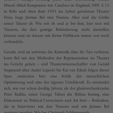
Mixed-Abled-Kompanien wie Candoco in England, DIN A 13
in Köln und eben dem 1993 ins Leben gerufenen Theater
Hora, fragt Jérôme Bel stur Namen, Alter und die Größe
seiner Tänzer ab. Wie seit eh und je bei ihm, hier nun mit
Tänzern, die ihre geistige Behinderung nicht darstellen
können und sie darum mit ihrem Publikum immer erst noch
verhandeln.
Gerade, weil sie zeitweise die Kontrolle über ihr Tun verlieren,
kann Bel mit den Methoden der Repräsentation im Theater
ins Gericht gehen – und Theaterwissenschaftler von Gerald
Siegmund über André Lepecki bis Kai van Eikels folgen dieser
Spur, entdecken hier eine Kritik der menschlichen
Optimierung und eine der eigenen Urteilskraft. Es entzündet
sich, wie vor schon dreißig Jahren, als der glasknochenkranke
Peter Radtke unter George Tabori die Bühne bestieg, eine
Diskussion zu Political Correctness und Art brut – Bedenken,
die in Interviews mit den Tänzern und mit Jérôme Bel
zerstreut werden. Wie bei Christoph Schlingensiefs ...