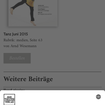
Tanz Juni 2015
Rubrik: medien, Seite 63
von Arnd Wesemann
Bestellen
Weitere Beiträge
lloyd riggins
Er hat Bournonvilles «Napoli» beim Hamburg Ballett einstudiert,
und wenn es nach John Neumeier geht, soll er dereinst dort