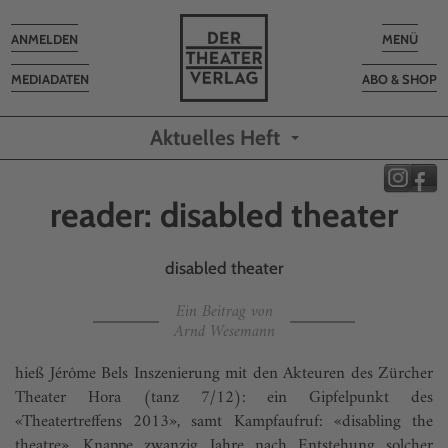
Toggle
Toggle
ANMELDEN
MENÜ
navigation
navigatio
MEDIADATEN
ABO & SHOP
Aktuelles Heft
reader: disabled theater
disabled theater
Ein Beitrag von
Arnd Wesemann
hieß Jérôme Bels Inszenierung mit den Akteuren des Zürcher
Theater Hora (tanz 7/12): ein Gipfelpunkt des
«Theatertreffens 2013», samt Kampfaufruf: «disabling the
theatre». Knappe zwanzig Jahre nach Entstehung solcher