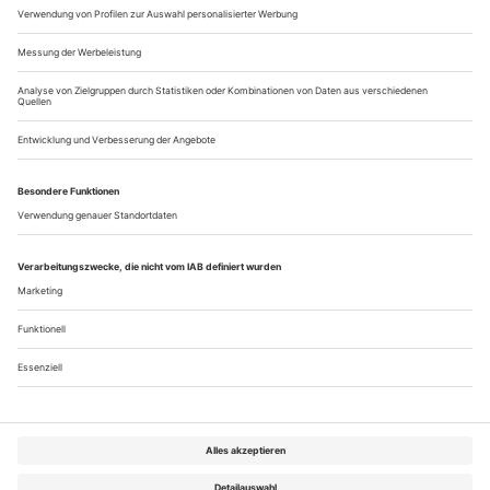
pionierin: misty copeland
Misty Copeland ist «Pioneer of the year»
Nicht einmal einer Handvoll Tänzer ist diese Auszeichnung
bislang zuteil geworden: Margot Fonteyn, Rudolf Nurejew,
Mikhail Baryshnikov und Gelsey Kirkland haben es
irgendwann aufs Cover des «Time Magazine» geschafft – jetzt
kommt eine dazu, die nach Einschätzung der Redaktion ein
vorbildliches role model abgibt.
Misty Copeland, Solistin des American Ballet Theatre...
Über uns
Kontakt
Kritikerumfrage
Newsletter
Mediadaten
Datenschutz
Impressum
AGB
Vertrag widerrufen
Cookie-Einstellungen
Abo kündigen