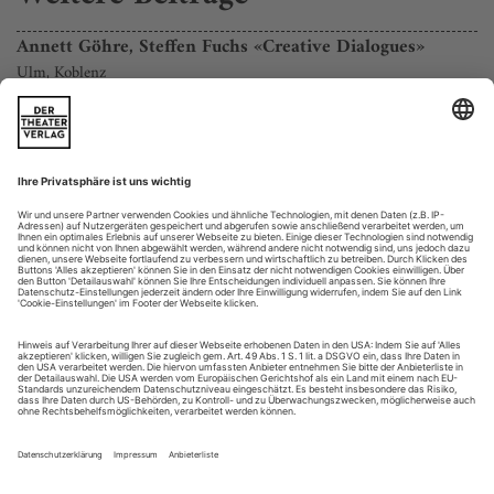
Annett Göhre, Steffen Fuchs «Creative Dialogues»
Ulm, Koblenz
Wird der im kollaborativen Prozess entwickelte Abend, der in
zeitlicher Nähe erst in Koblenz, dann in Ulm Premiere feierte,
seine medial wirksam behauptete Qualität als
außergewöhnliches Experiment erfüllen? Diese Frage reiste
gedanklich mit zur Besichtigung nach Ulm, bleibt aber offen –
Tendenz zum «Jein».
In diesen kreativen Dialogen, mit denen Ulms Tanzchefin...
Was bewegt ... Kristina Paulin
Nachgefragt
Ihr Beruf?
Stellvertreterin des Ballettdirektors und Hauschoreografin
beim Badischen Staatsballett Karlsruhe.