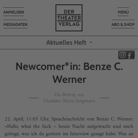
Toggle
Toggle
ANMELDEN
MENÜ
navigation
navigatio
MEDIADATEN
ABO & SHOP
Aktuelles Heft
Newcomer*in: Benze C.
Werner
Ein Beitrag von
Thaddäus Maria Jungmann
22. April, 11:05 Uhr, Sprachnachricht von Benze C. Werner:
«Hallo, what the fuck – heute Nacht aufgewacht und mich
gefragt, was ich da gestern im Interview gesagt habe: Was an