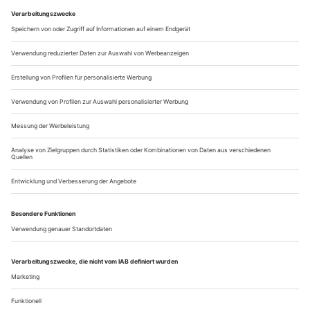
Ihr Temperament?
Ich bin eine sehr detailorientierte Denkerin, wenn ich kreiere.
Ich kann mich stundenlang mit sehr komplexen Details
beschäftigen, besonders wenn es um die Darstellung von
Figuren und die Handlung geht.
Was ist das Schönste, das Sie je über...
Die Lehrerin: Angélique Willkie
Sie sind Performerin, Sängerin, Dramaturgin, Pädagogin und
Dozentin an der Concordia University in Montréal, Kanada. Beim
Wiener «ImPulsTanz»-Festival werden Sie zwei Workshops leiten:
«Voice & Movement» und «No Neutral Canvas: a personal
dramaturgy». Was verstehen Sie unter «persönlicher
Dramaturgie»?
Wir sprechen von der Dramaturgie einer Performance als
Prozess...