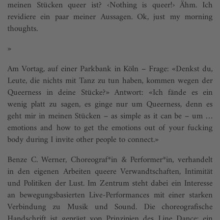
meinen Stücken queer ist? ‹Nothing is queer!› Ähm. Ich
revidiere ein paar meiner Aussagen. Ok, just my morning
thoughts.
»
Am Vortag, auf einer Parkbank in Köln – Frage: «Denkst du,
Leute, die nichts mit Tanz zu tun haben, kommen wegen der
Queerness in deine Stücke?» Antwort: «Ich fände es ein
wenig platt zu sagen, es ginge nur um Queerness, denn es
geht mir in meinen Stücken – as simple as it can be – um …
emotions and how to get the emotions out of your fucking
body during I invite other people to connect.»
Benze C. Werner, Choreograf*in & Performer*in, verhandelt
in den eigenen Arbeiten queere Verwandtschaften, Intimität
und Politiken der Lust. Im Zentrum steht dabei ein Interesse
an bewegungsbasierten Live-Performances mit einer starken
Verbindung zu Musik und Sound. Die choreografische
Handschrift ist geprägt von Prinzipien des Line Dance: ein