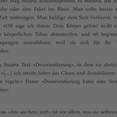
ber Meg Stuarts Schaffensprozess zu blättern, das i
ruhe oder eine Fahrt ins Blaue. Man sollte besser 
Zeit mitbringen. Man huldige dem Sich-Verlieren, wi
: «Oft sage ich ihnen: Dein Körper gehört nicht z
re körperlichen Tabus abzustreifen, und oft begin
wegungen auszuführen, weil sie sich für ihr
hlen.
 Stuarts Text «Desorientierung», in dem sie abstec
: «[…] ich streife lieber das Chaos und destabilisiere
zu regeln.» Denn: «Desorientierung kann eine Str
über.
on «Are we here yet?» ist vor allem, was sie währe