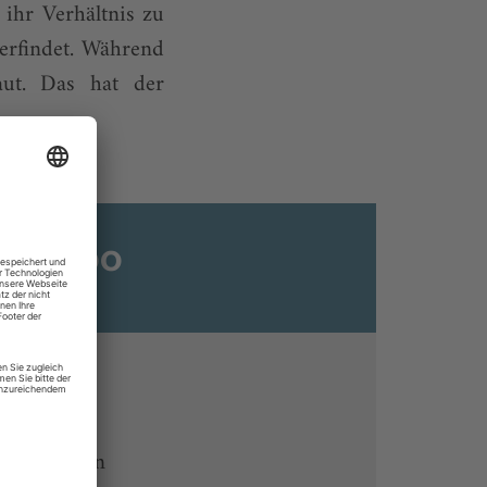
 ihr Verhältnis zu
erfindet. Während
raut. Das hat der
ats-Abo
n
ine lesen
 Endgeräten