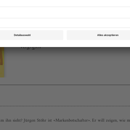
Tanz Mai 2010
Rubrik: MEDIEN, Seite 54
von Thomas Hahn
Vergriffen
m ihn sieht? Jürgen Stöhr ist «Markenbotschafter». Er will zeigen, wie