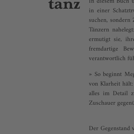
In diesem Buch ü
in einer Schatzt
suchen, sondern 
Tänzern nahelegt
ermutigt sie, ih
fremdartige Be
verantwortlich fü
» So beginnt Meg
von Klarheit hält
alles im Detail 
Zuschauer gegen
Der Gegenstand v