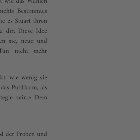
st wie das Wühlen
nichts Bestimmtes
e es Stuart ihren
u dir. Diese Idee
nen sie, neue und
 Tun nicht mehr
kt, wie wenig sie
 das Publikum, als
ategie sein.» Dem
nd der Proben und