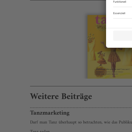
Weitere Beiträge
Tanzmarketing
Darf man Tanz überhaupt so betrachten, wie das Publiku
Tanz reden