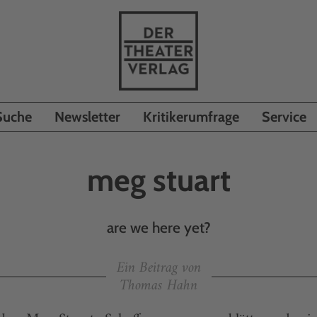
Suche
Newsletter
Kritikerumfrage
Service
meg stuart
are we here yet?
Ein Beitrag von
Thomas Hahn