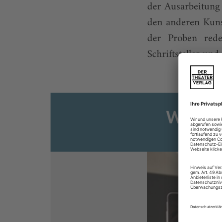
der Ausarbeitung 
den anderen Kuns
der Proben redet
Schriftsteller und
Weiter