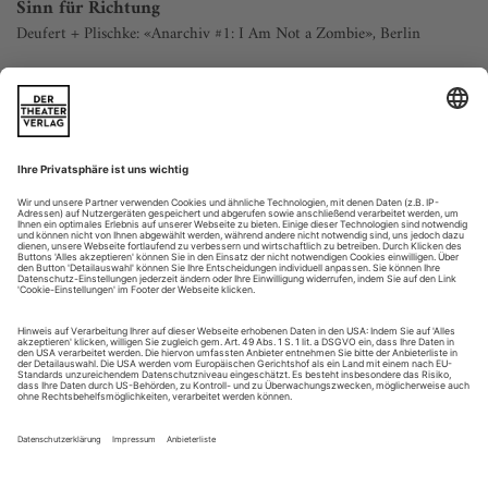
Sinn für Richtung
Deufert + Plischke: «Anarchiv #1: I Am Not a Zombie», Berlin
Sinn für Richtung. Oder Wissen um die Richtung? Auch
Wesen der Regie. «A sense (essence) of direction» ist
mehrdeutig. Für Choreografen und Lebenskünstler formuliert
der Satz ein Überlebensprinzip. Doppelsinnige, dialektische,
irreführende und Markierungen setzende Botschaften
adressieren Thomas Plischke und Kattrin Deufert an die
Zuschauer in ihrer auf Kampnagel...
Pina, die Tänzerin
Ingeborg Liptay ist 74 Jahre alt, lebt in Montpellier und
choreografiert am liebsten zu Rockmusik der US-Gruppe Tools.
Liptay war Schülerin von Kurt Jooss, tanzte in Paris mit Karin
Waehner und in New York mit Martha Graham. In ihrer Erinnerung
bleibt Pina Bausch das melancholische Wesen und die begnadete
Jooss-Interpretin aus der Zeit an der Folkwang-Schule.
Ich besuchte die Folkwang-Schule von 1957 bis 1960. Pina