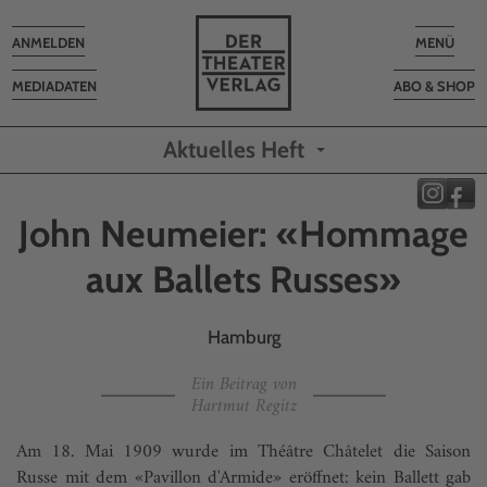
Toggle
Toggle
ANMELDEN
MENÜ
navigation
navigatio
MEDIADATEN
ABO & SHOP
Aktuelles Heft
John Neumeier: «Hommage
aux Ballets Russes»
Hamburg
Ein Beitrag von
Hartmut Regitz
Am 18. Mai 1909 wurde im Théâtre Châtelet die Saison
Russe mit dem «Pavillon d'Armide» eröffnet: kein Ballett gab