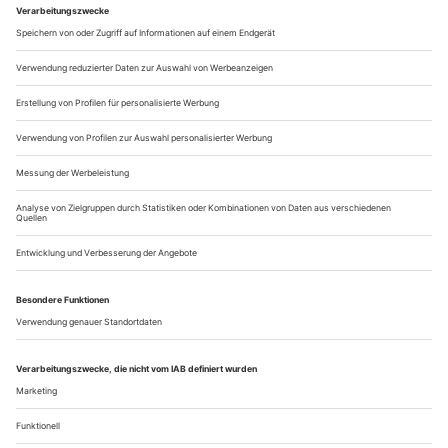
studierte im Jahrgang über mir. Der Unterricht bestand zur
Hälfte aus Klassik, die wir meistens «en dehors» tanzten. Pina
nahm auch an der Meisterklasse für abstrakte Choreografie
teil. Was sie als Tänzerin auszeichnete, war das vollkommene
Aufgehen im Raum, wie es entsteht, wenn man die Technik
von Kurt...
Bounce: «Insane in the Brain»
London
Als in den 1970er Jahren einer über das Kuckucksnest flog,
regnete es Oscars. Milos Formans Film nach dem Roman
«One Flew Over the Cuckoos’s Nest» von Ken Kesey traf den
Zeitgeistnagel auf den Kopf. Antiautorität und
Psychiatriekritik waren salonfähig. Die Zeiten, da man für
Lobotomie einen Nobelpreis bekam, waren zwar vorbei, doch
der Elektroschock galt, trotz...
Über uns
Kontakt
Kritikerumfrage
Newsletter