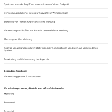
perfektionistischer Bühnenasket, der ohne Rücksicht auf die
eigene Person für jeden Auftritt alle Register zieht. Der
lebenslange Versuch der Synthese aller amerikanischen
Widersprüche und unerreicht...
«Jeder soll so sein, wie er ist»
Raimund Hoghe begleitete Pina Bauschs Schaffen von 1979 bis 1987
und entwickelte mit ihr die Dramaturgie der Stücke «1980» bis
«Ahnen». Heute steht er in seinen eigenen Stücken auf der Bühne.
1977 habe ich zum ersten Mal ein
Pina und ihr Dramaturg.
Stück von Pina gesehen, «Blaubart». Danach kamen ihre
«Macbeth»-Paraphrase «Er nimmt sie an der Hand und führt
sie in das Schloß, die anderen folgen» und «Kontakthof». Zu
der Zeit schrieb ich viel über Theater und schlug der
Zeitschrift «Theater heute» 1979 einen umfangreicheren Text
über Pinas Arbeit vor....
Über uns
Kontakt
Kritikerumfrage
Newsletter