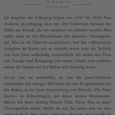
Ein Beitrag von
Thomas Hahn
Ich besuchte die Folkwang-Schule von 1957 bis 1960. Pina
studierte im Jahrgang über mir. Der Unterricht bestand zur
Hälfte aus Klassik, die wir meistens «en dehors» tanzten. Pina
nahm auch an der Meisterklasse für abstrakte Choreografie
teil. Was sie als Tänzerin auszeichnete, war das vollkommene
Aufgehen im Raum, wie es entsteht, wenn man die Technik
von Kurt Jooss vollständig verinnerlicht. Ich meine den Fluss
von Energie und Bewegung von einem Gelenk zum anderen,
sodass der Körper auf der Bühne sehr lebendig wirkt.
Da-rin war sie meisterlich, sie war die Jooss-Schülerin
schlechthin. Ein einziges Mal stand ich mit ihr gemeinsam auf
der Bühne, in der Jooss-Inszenierung von Purcells «The Fairy
Queen» in Schwetzingen, auf dieser letzten Renaissance-
Bühne mit ihren fünfzig Metern Tiefe. Wenn Pina in Jooss’
Choreografien tanzte, blühte sie auf. Im Leben war sie eher
melancholisch. Wer weiß, vielleicht gab Jooss ihr deshalb im