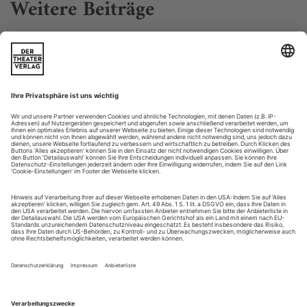
Weitere Beiträge
Rafael Bonachela: «The Land of Yes and the Land of no»
London
Ja, er ist es, der Kylie Minogue und Tina Turner zum Tanzen
brachte. Dass ein Choreograf den Ausflug in die Pop-Etage
des Tanzes auch gut für eine ernsthaftere Annäherung
gebrauchen kann, sah man dem katalanischen Choreografen
Rafael Bonachela bei den Ludwigsburger Schlossfestspielen
etwas zu mühelos an. Immerhin dort zeigte das in London
beheimatete Ensemble seine...
Michael Jackson
Der King of Pop hat aus der Musikbranche ein Tanzmedium gemacht
Michael Jackson, das Pop gewordene Paradox, der androgyne
Held der Ambivalenz. Zugleich aggressives Sexsymbol und
luftgeisterhaft asexuell, ein Show-Protz und