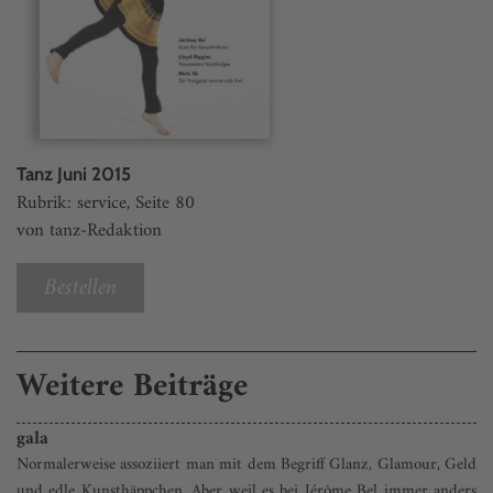
Tanz Juni 2015
Rubrik: service, Seite 80
von tanz-Redaktion
Bestellen
Weitere Beiträge
gala
Normalerweise assoziiert man mit dem Begriff Glanz, Glamour, Geld
und edle Kunsthäppchen. Aber weil es bei Jérôme Bel immer anders