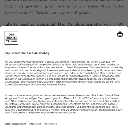
zugeht als gewohnt, geben sich in seinem neuen Stück lauter
Normalos ein Stelldichein – mit apartem Ergebnis
Liberté, égalité, fraternité! Das Revolutionsmotto von 1789
steht an den Fassaden öffentlicher Gebäude der République
française, in deren Theaterhäusern sich Gala-Abende größter
Beliebtheit erfreuen. Der Choreograf Jérôme Bel spannt diese
politischen Losungen nun mit den Ausnahme-Festivitäten zu
einem Experiment zusammen. «Gala» heißt es – aber es
stehen keine...
julie kent
Als 16-Jährige betrat sie die Bühne und lebte fortan ihren Traum.
Anmut, Talent, Disziplin und perfektes Timing verhalfen ihr zu einer
jahrzehntelangen Karriere. Jetzt sagt die Starballerina des American
Ballet Theatre: Adieu!
Über ihre Kunst und ihre Familie spricht sie mit Merilyn Jackson