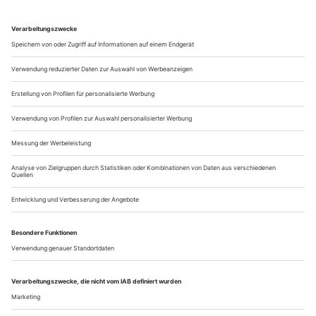
Pirouetten in gerüschten Tutus, romantische
Liebesgeschichten mit schönen Prinzen, Ende gut, alles gut –
viele Mädchen träumen davon, und die junge Julie Cox aus
Bethesda war da keine Ausnahme. Als sie 1985 an die Schule
des American Ballet Theatre (ABT) kam, hätte das Timing
kaum glücklicher sein können: Mikhail Baryshnikov führt
gerade Castings für seinen Film...
amsterdam: Salomon und harren
eszter salamon «reproduction», trajal harrell «the return of the
modern dance»
Kleine Gruppen von jungen Männern, die durch die
nachmittägliche Stadt spazieren und ihren Nachwuchs in
Kinderwagen vor sich herschieben – in Schweden kein
seltener Anblick. Hier wird die Gleichberechtigung der
Geschlechter ernst genommen und vorbildlich umgesetzt.
Acht schnauzbärtige junge Männer betreten die Bühne, ihre
Kleidung ein zeitloser Mix aus legeren...