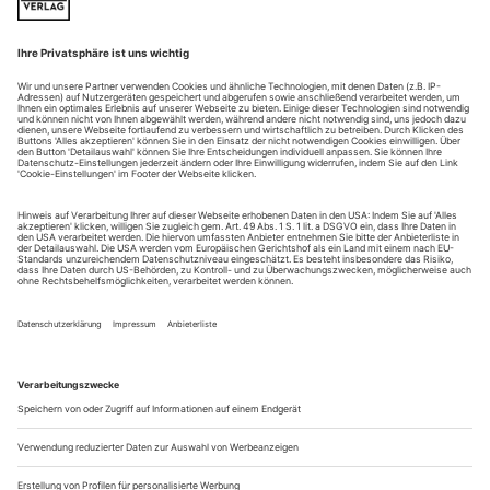
Im Establishment
Hip-Hop
Es ist mittlerweile etwas in Vergessenheit geraten, aber: Die
Wiege des deutschen Hip-Hop steht in Heidelberg. Mit
Protagonist*innen wie Advanced Chemistry, Cora E. und den
Stieber Twins war die Universitätsstadt Anfang der Neunziger
ein Epizentrum von Rap, B-Boying und Graffiti, nicht zuletzt
wegen der hier sehr präsenten US-Armee. Die ist längst
abgezogen, Rap...
Neshama Nashman
Newcomerin
Wenn eine junge Choreografin im Anschluss an eine
Aufführung von Hans van Manens «Short Cut» mit ihrem
ersten Auftragswerk das Publikum von der ersten bis zur
letzten Minute in seinen Bann zieht, dann muss sie Talent
haben. So geschehen jüngst beim Ballett am Rhein. Neshama