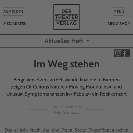
Toggle
Toggle
ANMELDEN
MENÜ
navigation
navigatio
MEDIADATEN
ABO & SHOP
Aktuelles Heft
Im Weg stehen
Berge versetzen, an Felswände knallen: In Bremen
zeigen Of Curious Nature «Moving Mountains», und
Unusual Symptoms tanzen in «Fabula» ein Rockkonzert
Ein Beitrag von
Falk Schreiber
Das ist kein Stück, das sind Posen. Sechs Tänzer*innen stehen