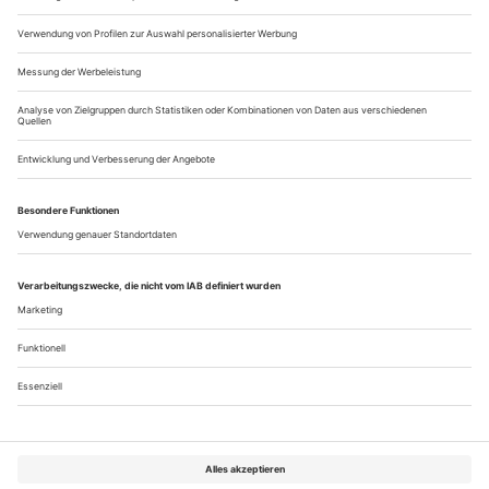
Neshman ist der Name der sehr jungen Künstlerin, die mit
einem Tanzstück über eine Erzählung...
Aufführungen 5/23
Deutschland
«Dimensions of Dance. Part 4»: «A Fresh
Augsburg Theater
Start» des Choreografenteams Iratxe Ansa und Igor Bacovich
sowie «Tangata» von Ballettdirektor Ricardo Fernando.
martini-Park, 5., 24. Mai Premiere «New Comer»,
Kammertanzabend mit dem Choreografie-Nachwuchs des
Ballett Augsburg. brechtbühne im Gaswerk, 12., 29. Mai
«Godani – Goecke – Fernando»:...
Über uns
Kontakt
Kritikerumfrage
Newsletter
Mediadaten
Datenschutz
Impressum
AGB
Vertrag widerrufen
Cookie-Einstellungen
Abo kündigen