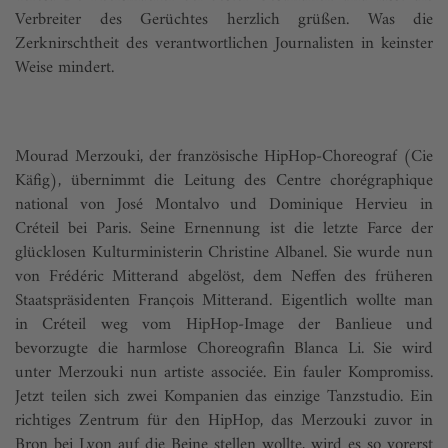
Verbreiter des Gerüchtes herzlich grüßen. Was die
Zerknirschtheit des verantwortlichen Journalisten in keinster
Weise mindert.
Mourad Merzouki, der französische HipHop-Choreograf (Cie
Käfig), übernimmt die Leitung des Centre chorégraphique
national von José Montalvo und Dominique Hervieu in
Créteil bei Paris. Seine Ernennung ist die letzte Farce der
glücklosen Kulturministerin Christine Albanel. Sie wurde nun
von Frédéric Mitterand abgelöst, dem Neffen des früheren
Staatspräsidenten François Mitterand. Eigentlich wollte man
in Créteil weg vom HipHop-Image der Banlieue und
bevorzugte die harmlose Choreo­­grafin Blanca Li. Sie wird
unter Merzouki nun artiste associée. Ein fauler Kompromiss.
Jetzt teilen sich zwei Kompanien das einzige Tanzstudio. Ein
richtiges Zentrum für den HipHop, das Merzouki zuvor in
Bron bei Lyon auf die Beine stellen wollte, wird es so vorerst