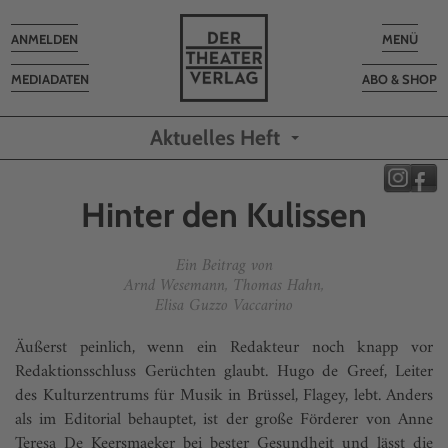
Toggle
Toggle
ANMELDEN
MENÜ
navigation
navigatio
MEDIADATEN
ABO & SHOP
Aktuelles Heft
Hinter den Kulissen
Ein Beitrag von
Arnd Wesemann, Thomas Hahn,
Elisa Guzzo Vaccarino
Äußerst peinlich, wenn ein Redakteur noch knapp vor
Redaktionsschluss Gerüchten glaubt. Hugo de Greef, Leiter
des Kulturzentrums für Musik in Brüssel, Flagey, lebt. Anders
als im Editorial behauptet, ist der große Förderer von Anne
Teresa De Keersmaeker bei bester Gesundheit und lässt die