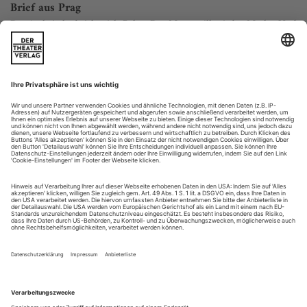
Brief aus Prag
Das Archaische bricht sich Bahn. Der Mann will wieder Macht. Und
hasst sich dafür.
Am Bahnhof vorn am Eingang dreht der chinesische
Obstverkäufer jede Erdbeere mit Spitze nach oben wie eine
kleine Kanone. Im Postkartenständer prunken Fotos der
berühmten Karlsbrücke, die mit vielen Heiligenfiguren
bestückt und ansonsten menschenleer ist, beschienen von
güldener Sonne. Prag, die Goldene, hat diesen leutelosen
Anblick außer am allerfrühesten Morgen...
Die Highlights im August und September
die giselle
des Königlich Dänischen Balletts gastiert an der Semperoper
in Dresden. Getanzt wird die Titelrolle von der Ersten Solistin
in Kopenhagen, Gudrun Bojesen. Die von Nikolaj Hübbe
eingerichtete Schau stiehlt ihr ein Pas de deux, bestehend aus