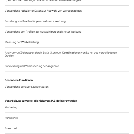
Ihrer Majestät Königin Margrethe II. von Dänemark und
Ihrer Königlichen Hoheit Prinzessin Benedikte....
Erste Schritte - Maria Walser
«... unser Aushängeschild», sagt die Tanzcompagnie Oldenburg. Weil
die Tochter aus der Theaterfamilie das darstellerische Talent geerbt
hat und vor Ideen übersprudelt. Eine junge Künstlerin mit
beeindruckendem Spektrum.
«Ist Tanz noch das, was ich will, und wie kann es
weitergehen?» Maria Walser – im Ensemble der
Tanzcompagnie Oldenburg – begreift ihre Frage als Chance.
«Das Suchen dauert doch ein Leben lang.» Mit ihren 25
Jahren hat die intelligente und quirlig kraftvolle, darstellerisch
auffallend begabte Tänzerin sich künstlerisch schon innerhalb
und außerhalb des Theaters...
Über uns
Kontakt
Kritikerumfrage
Newsletter
Mediadaten
Datenschutz
Impressum
AGB