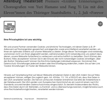
Premiere «Erzählte Erinnerungen»,
Altenburg Theaterzelt
Choreografien von Yuri Hamano und Fang Yi Liu mit den
Eleven*innen des Thüringer Staatsballetts. 1., 2. Juli «Forever
Lennon», Ballett von Silvana Schröder zu Musik von John
Lennon und den Beatles. 9., 17. Juli;
www.theater-altenburg-
gera.de
Berlin
«Star Dust – From Bach to Bowie»...
Admiralspalast
Tanz der Neuronen
Julia F Christensen untersucht am Frankfurter Max-Planck-Institut
für empirische
Ästhetik, was die Körperkunst so alles in Bewegung bringt
«Schön» – das ist hier pink, klotzig, leuchtend. Fünf
magentafarbene LED-Buchstaben stehen im Innenhof des
Max-Planck-Instituts für empirische Ästhetik: SCHÖN. Ob
dieses SCHÖN nun schön ist, oder doch nicht eher