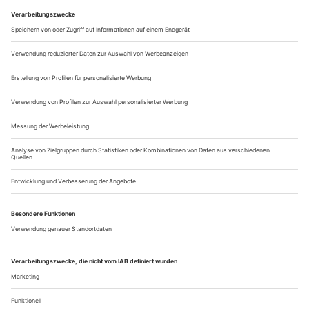
scheußlich-schön, aufdringlich und provokant, darüber
möchte man sofort diskutieren. Aber bevor ich den Mund
aufmache, lächelt es neben mir: «Dieses...
Im Wartestand
Berliner Kammertänzer, Erster Solist des Staatsballetts – dann
erwischt ihn Corona. Und lässt ihn nicht wieder los. Über seine
Karriere- und Long-Covid-Erfahrung
hat Marian Walter mit Dorion Weickmann gesprochen
Wie er da sitzt, in der Mediathek des Berliner Staatsballetts,
möchte man kaum glauben, dass der Mann ein Problem hat.
Marian Walter hat sich in einem Korbsessel niedergelassen, er
wirkt frisch und aufgeweckt, ist gespannt, was auf ihn
zukommt. Er ist ein bisschen schmaler im Gesicht als früher,
das schon. Aber wie es um seine Gesundheit steht, wird
niemand...