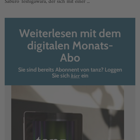
Saburo Teshigawara, der sich mit einer ...
Weiterlesen mit dem
digitalen Monats-
Abo
Sie sind bereits Abonnent von tanz? Loggen
hier
Sie sich
ein