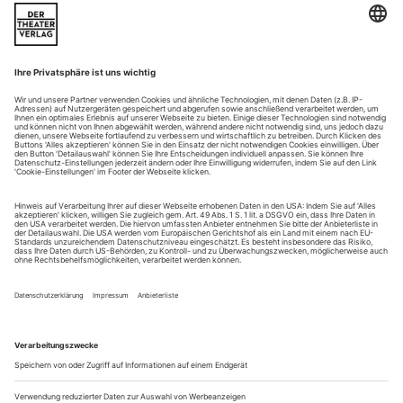
The Dutch National Ballet Academy (NBA), Amsterdam
New course BA Teacher of Classical Ballet;
www.atd.ahk.nl
HZT Berlin
MA Soda (MA) Solo/Dance/Authorship Studienbeginn: April
2023 maC (MA) Choreographie
1. Oktober bis 1. November Studienbeginn: Oktober 2023
Tanz (BA), Kontext, Choreographie
1. Oktober – 1. Dezember Studienbeginn: Oktober
2023
www.hzt...
V. Girelli, R. Novitzky, S. Heller, L. Stiens «Creations
VII – IX»
Stuttgart
Selbsttäuschung, Rückblick, Sammelbecken der Erinnerungen:
Eigentlich liefern Vittoria Girelli, Roman Novitzky, Shaked
Heller und Louis Stiens in ihren Interviews genügend
Stichworte, um der letzten Premiere der vergangenen Spielzeit