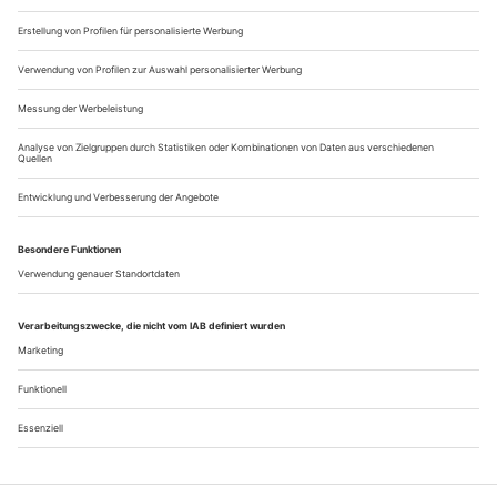
einen ebenso programmatischen wie persönlichen Titel geben
zu können. Doch Ballettintendant Tamas Detrich hält an
seiner simplen...
D. Dawson, C. Marston, M. Donlon «Movers & Shakers»
Karlsruhe
Für ihre mehrteiligen Programme fischt die Karlsruher
Ballettdirektorin Bridget Breiner nicht im großen Reservoir
des allseits Bekannt-Beliebten, sondern gründelt meist ein
wenig tiefer, holt Neues und Ungewöhnliches ins Badische,
wo ihr das Publikum erfreulich offen folgt. In der
Businesssprache sind «Movers & Shakers» Macher und
Impulsgeber, beim Tanz sorgen vor...
Über uns
Kontakt
Kritikerumfrage
Newsletter
Mediadaten
Datenschutz
Impressum
AGB
Vertrag widerrufen
Cookie-Einstellungen
Abo kündigen