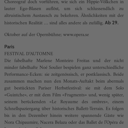
Choreograf doch vorführen, wie sich ein Hippie-Völkchen in
lauter Ego-Blasen auflöst, um sich schlussendlich zu
altruistischem Austausch zu bekehren. Ähnlichkeiten mit der
historischen Realität … sind alles andere als zufällig.
Ab 29.
Oktober auf der Opernbühne;
www.opera.se
Paris
FESTIVAL D‘AUTOMNE
Die fabelhafte Marlene Monteiro Freitas und der nicht
minder fabelhafte Noé Soulier bespielen ganz unterschiedliche
Performance-Ecken: sie zeitgenössisch, er postklassisch. Beide
zusammen machen nun den Monats-Auftakt beim abermals
gut bestückten Pariser Herbstfestival: sie mit dem Solo
«Guintche», er mit dem Film «Fragments» und, wenig später,
seinem berückenden «Le Royaume des ombres», einem
Schnellspaziergang über historisches Ballett-Terrain. Es folgen
bis in den Dezember hinein weitere spannende Gäste wie
Nora Chipaumire, Nacera Belaza oder das Ballet de l’Opéra de