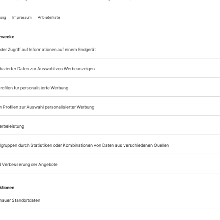
Alle tanz-Artikel onl
Zugang zum ePaper
Lesegenuss auf allen
Zugang zum Onlinea
Sie können alle Vorteile
sofort nutzen
Digital-Abo testen