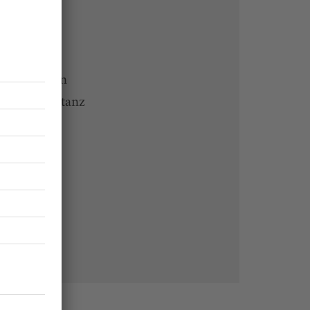
ine lesen
 Endgeräten
rchiv von tanz
 des Abos