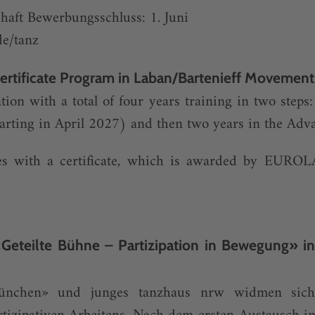
aft Bewerbungsschluss: 1. Juni
e/tanz
tificate Program in Laban/Bartenieff Movement
tion with a total of four years training in two steps:
starting in April 2027) and then two years in the Adva
hes with a certificate, which is awarded by EURO
Geteilte Bühne – Partizipation in Bewegung» i
nchen» und junges tanzhaus nrw widmen sich d