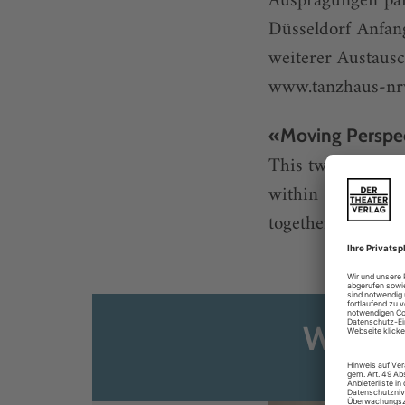
Ausprägungen par
Düsseldorf Anfa
weiterer Austausch
www.tanzhaus-nr
«Moving Perspe
This two-day prof
within the Euro
together artists an
Weiter