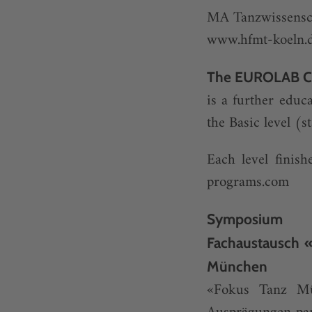
MA Tanzwissensch
www.hfmt-koeln.d
The EUROLAB Cer
is a further educa
the Basic level (
Each level finis
programs.com
Symposium
Fachaustausch «
München
«Fokus Tanz Mü