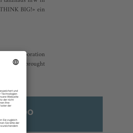
m tanzhaus nrw in
«THINK BIG!» ein
s of collaboration
hich has brought
ats-Abo
n