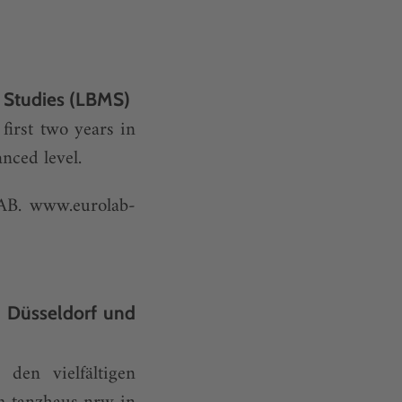
 Studies (LBMS)
 first two years in
nced level.
LAB.
www.eurolab-
n Düsseldorf und
en vielfältigen