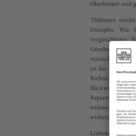
Oberkörper und ge
Thälmann erschei
Disziplin. Wie 
vergleichbarer M
Günther Friedric
russischer Offizi
ist das immer noc
Richtung Melanch
Blickwinkel: Pie
Reparatur» (1974
widmen und gera
wirken.
Liebenswerte Lä