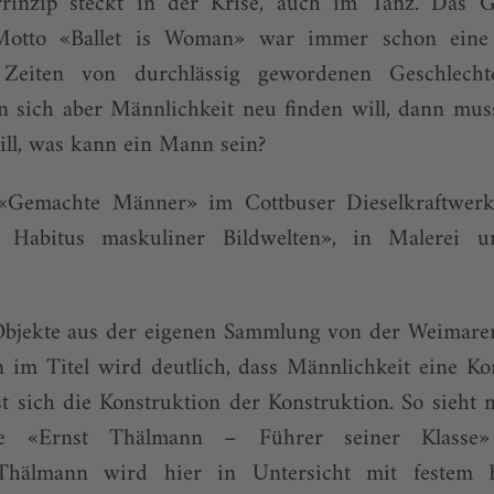
rinzip steckt in der Krise, auch im Tanz. Das G
Motto «Ballet is Woman» war immer schon eine
Zeiten von durchlässig gewordenen Geschlecht
n sich aber Männlichkeit neu finden will, dann mus
ill, was kann ein Mann sein?
 «Gemachte Männer» im Cottbuser Dieselkraftwerk 
, Habitus maskuliner Bildwelten», in Malerei 
bjekte aus der eigenen Sammlung von der Weimarer
im Titel wird deutlich, dass Männlichkeit eine Kon
st sich die Konstruktion der Konstruktion. So sieht 
fie «Ernst Thälmann – Führer seiner Klass
t Thälmann wird hier in Untersicht mit festem B