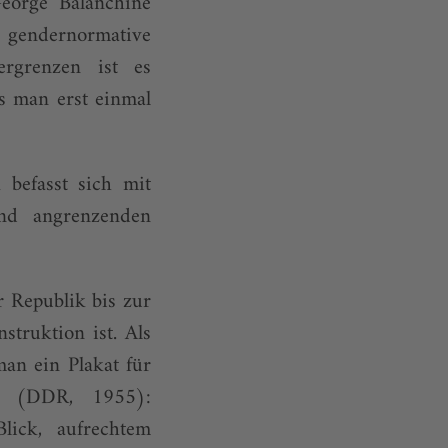
eorge Balanchine
 gendernormative
ergrenzen ist es
s man erst einmal
befasst sich mit
und angrenzenden
 Republik bis zur
struktion ist. Als
man ein Plakat für
e» (DDR, 1955):
lick, aufrechtem