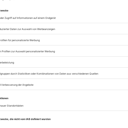
sich zunehmend auflösenden, festen, muskulösen Mä
sen Tuschearbeit von Max Uhlig, bei der das Männe
ichen zu verschwinden beginnt (1983). Oder ga
on Techno- und Clubkultur beeinflusstem Ölgemälde
 diffundiert hier in Rausch und Farbe, in Beats u
 Wesen, fluide und lustbetont. Nachdem er verschwun
n. Ironie dieser Entwicklung: Männlichkeit als Kon
 diese Zukunft verwirklicht sich in der Ekstase, i
d gar nicht.
er. Körper, Gestus, Habitus maskuliner Bildwe
 – Brandenburgisches Landesmuseum für Modern
de