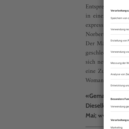
Entsprechung in 
in einer titello
expressiven Str
Norbert Biskys v
Der Männerkörper
geschlechtslosen
sich neu zusamme
eine Zukunft. Und
Woman?» Ganz un
«Gemachte Männ
Dieselkraftwerk
www.blmk.
Mai;