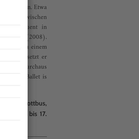
nnerkörpern. Etwa
rporträt zwischen
nz konsequent in
 «Extase» (2008).
nd Sound zu einem
den ist, setzt er
zept hat durchaus
m Tanz. «Ballet is
lten», Cottbus,
e Kunst, bis 17.