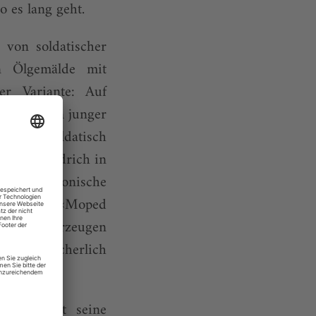
o es lang geht.
 von soldatischer
in Ölgemälde mit
ter Variante: Auf
7) ist ein junger
 Blick. Soldatisch
 sich Friedrich in
Metzkes ironische
’ Aquarell «Moped
 ihren Fahrzeugen
Weise lächerlich
gt, findet seine