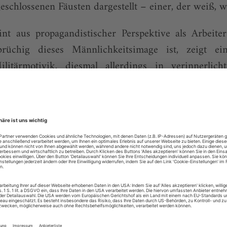
schlossenen Fäusten dargestellt – einer, der weiß, w
nt aus propagandistischer Perspektive als Arbeiter
brüchig dieses Männlichkeitsimage ist, zeigt e
ilitärmotivik, diesmal allerdings in verinnerlich
hs «Bildnis des Soldaten Wladimir Puschkarjow» (196
er zu sehen, mit in sich gekehrtem, melancholischem
h, aber heldisch ist daran nichts mehr. Und während
olie bewegt, wählen Manfred Pietsch und Harald 
tschs Lithografie «Autokult V» (1976) und Metzkes
) porträtieren Männer, die sich mit Leidenschaft
de wegen dieser Leidenschaft auf liebenswerte 
cherlichkeit – was nach einem Widerspruch klin