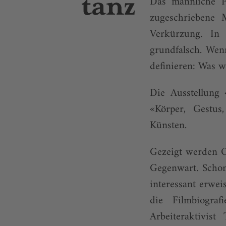
Das männliche P
zugeschriebene 
Verkürzung. In 
grundfalsch. Wen
definieren: Was w
Die Ausstellung
«Körper, Gestus
Künsten.
Gezeigt werden O
Gegenwart. Schon 
interessant erwei
die Filmbiogra
Arbeiteraktivis