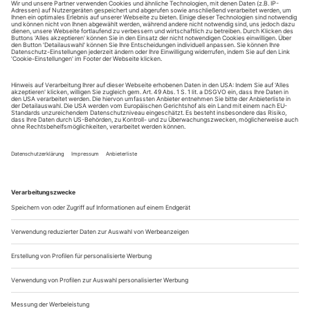
SPRING PERFORMING ARTS FESTIVAL
Der Titel des Festivals verweist einerseits natürlich auf den
Frühling (dessen Frische im Mai freilich schon langsam in die
Hitze des Sommers übergeht), andererseits aber auch in
seiner erwartungsfrohen Haltung auf die Zukunft: Die zehn
Tage «Spring» im niederländischen Utrecht wollen
konsequent die Avantgarde abbilden....
Zora Snake «Combat des lianes»
Freiburg
Lianen klettern an der Wand entlang, führen das Publikum in
den Bühnenraum des Théâtre National Wallonie-Bruxelles.
Zwischen Holzspänen, Baumstümpfen, den Spuren von
gerodeten Wäldern, entfaltet der kamerunische Choreograf
Zora Snake seine neue Arbeit «Combat des Lianes». Man
erkundet die Bühne: die massiven Holzstümpfe verbreiten
einen süßlichen Duft. Es erklingen...