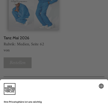
Tanz Mai 2026
Rubrik: Medien, Seite 62
von
Bestellen
Weitere Beiträge
Highlights 5/26
Utrecht