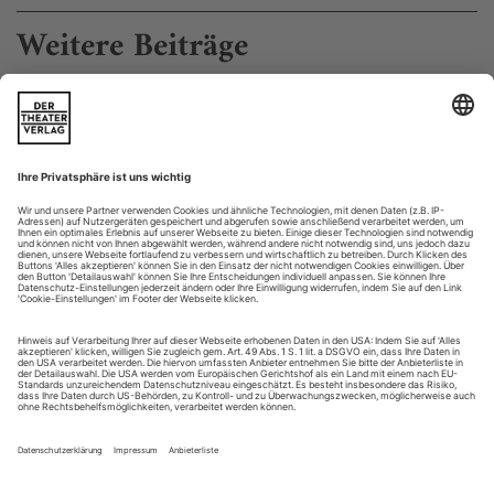
Weitere Beiträge
Zukunftslabor
Auch bei der «Tanzplattform» wird gepitcht. Zugeschaut hat
Thaddäus Maria Jungmann
Dem Format der Pitchings haftet etwas von Trostpreis an: Die
künstlerischen Arbeiten bzw. Methoden gelten als interessant,
reichen aber nicht für einen abendfüllenden Slot im
Showcase. Und doch sind sie für Kurator*innen eigentlich
echte Fundorte: weniger fertige Produkte als ein Denken in
Bewegung – bei gleichzeitiger Nähe zu den Künstler*innen.
Sichtbarkeit und...
Bondara, Goecke, Kylián «Avant-Garde»
Prag