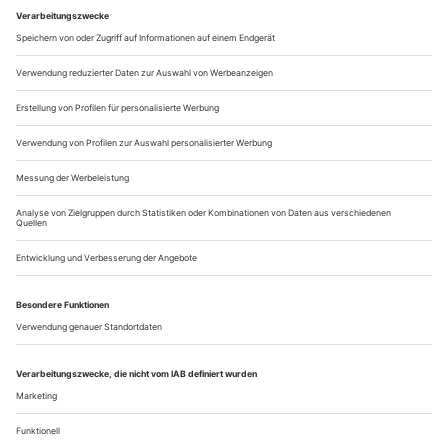
Ein Dreierabend, der unter dem Titel «Avant-Garde» neben
zwei eigens auf die Ballettcompagnie des Hauses
zugeschnittenen Kreationen von Robert Bondara und Marco
Goecke auch das technisch ausgefeilte «27’52”» von Jiří
Kylián aus dem Jahr 2002 präsentiert – ein Stück, in dem die
Lebensuhr abläuft und die Zeit verrinnt, während die Figuren
nach erfüllten Beziehungen...
Marcel Leemann «Schwanensee»
Innsbruck
Mit «Schwanensee» wagt sich das Tiroler Landestheater auf
klassisches Ballettterrain – und besteht die Probe
überzeugend. Die Innsbrucker Fassung von Stefan Späti und
Marcel Leemann, der sie auch choreografiert hat, bleibt in
weiten Zügen dem Märchen von 1877 verpflichtet, setzt
jedoch mit neuen Figuren, stärkerer Ensemblepräsenz und
einem Happy End eigene Akzente....