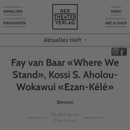
Toggle
Toggle
ANMELDEN
MENÜ
navigation
navigatio
MEDIADATEN
ABO & SHOP
Aktuelles Heft
Fay van Baar «Where We
Stand», Kossi S. Aholou-
Wokawui «Ezan-Kélé»
Bremen
Ein Beitrag von
Nina Lovera