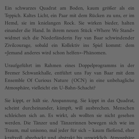
Ein schwarzes Quadrat am Boden, kaum größer als ein
Teppich. Kaltes Licht, ein Paar mit dem Rücken zu uns, er im
Hemd, sie im knielangen Rock. Sie wirken bieder, halten
einander die Hand. In ihrem neuen Stück «Where We Stand»
widmet sich die Niederländerin Fay van Baar schwindender
Zivilcourage, sobald ein Kollektiv ins Spiel kommt: dem
«Jemand anderes wird schon helfen»-Phänomen.
Uraufgeführt im Rahmen eines Doppelprogramms in der
Bremer Schwankhalle, entführt uns Fay van Baar mit dem
Ensemble Of Curious Nature (OCN) in eine unbehagliche
Atmosphäre, vielleicht ein U-Bahn-Schacht?
Sie kippt, er hält sie. Anspannung. Sie kippt in das Quadrat,
scheint durcheinander, kämpft, will ausbrechen. Menschen
schleichen sich an. Es wirkt, als wollten sie nicht gesehen
werden. Die Tänzer und Tänzerinnen bewegen sich wie im
Traum, mal unisono, mal jeder für sich – kaum fließend, eher
kraftvoll, abgehackt und abstrakt bis unwirklich. Atmosphäre