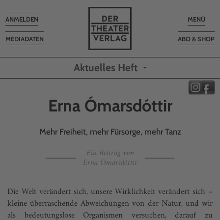
Toggle
Toggle
ANMELDEN
MENÜ
navigation
navigatio
MEDIADATEN
ABO & SHOP
Aktuelles Heft
Erna Ómarsdóttir
Mehr Freiheit, mehr Fürsorge, mehr Tanz
Ein Beitrag von
Erna Ómarsdóttir
Die Welt verändert sich, unsere Wirklichkeit verändert sich –
kleine überraschende Abweichungen von der Natur, und wir
als bedeutungslose Organismen versuchen, darauf zu