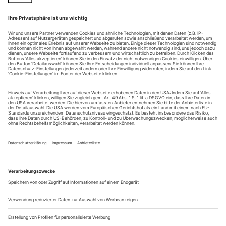
Lebenslust als Rebellion
Ich zitiere sehr häufig einen Satz aus Amin Maaloufs Buch
«Le Dé­règlement du Monde» («Die Auflösung der
Weltordnungen»): In ­Krisenzeiten sollte man (viel mehr!) in
Kultur, Wissenschaft und Bildung investieren, denn kreative
Lösungen dürfen wir von den Banken nicht erwarten.
Das ist alles.
Weitere Antworten auf die Frage, was bestehen bleiben muss
und was sich...
Diana Vishneva
Eine Variation in Raum und Zeit
Die Zeit der Selbstisolation ist so gut wie vorbei, und wir
können zurückblicken und analysieren, was uns da eigentlich
widerfahren ist. In einem Wimpernschlag wurden die Pläne
unserer auf Tage und Jahre hinaus durchgetakteten,