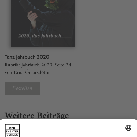
Tanz Jahrbuch 2020
Rubrik: Jahrbuch 2020, Seite 34
von Erna Ómarsdóttir
Bestellen
Weitere Beiträge
Alain Platel