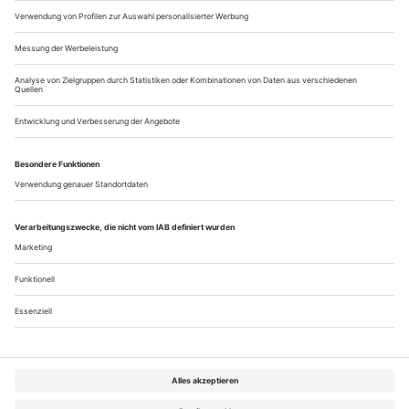
hochtechnologisierten modernen Welt durchkreuzt. Prozesse
wurden gestoppt. Wir fanden uns allein, zurückgeworfen auf
unsere Gedanken, in...
Ben J. Riepe
Tanzen, singen und sprechen mit Mundschutz und sechs
Metern Abstand – wie soll das gehen? Wenn wir dabei nicht
ersticken oder zumindest kollabieren, wird uns natürlich
schon irgendwas einfallen – denn wir sind ja immer kreativ.
Oder? Aber Spaß oder Sinn macht das nicht. Wie etwas
darstellen ohne Nähe, ohne Raum, ohne (Gesichts-)Ausdruck
und dann auch noch vor fast...
Über uns
Kontakt
Kritikerumfrage
Newsletter
Mediadaten
Datenschutz
Impressum
AGB
Vertrag widerrufen
Cookie-Einstellungen
Abo kündigen