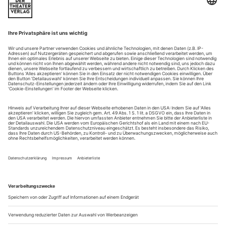
Klar, Vladimir Malakhov hat etwas zu sagen, und seine
beiden Schüler scheinen davon auch zu profitieren. Drei
Szenen hat der Intendant des Staatsballetts Berlin jeweils für
seine in Japan produzierten «Master Lessons» ausgewählt, um
die beiden Youngsters vom Tokyo Ballet nicht zu überfordern
– und da das Coaching auf Englisch geschieht (mit einer
ganz und gar nicht...
Patrice Bart: «Das flammende Herz»
Berlin
Er hat etwas von einem Apoll. Im Ballett begleiten ihn vier
Frauen, die das Programmheft nicht ganz grundlos als seine
Musen bezeichnet. Gleich einem Gott fühlt sich Percy Bysshe
Shelley frei genug, seine Liebe so zu leben, dass sie sich in
seinen Gedichten zur reinsten Poesie läutert. «Vielleicht hätte
er», schrieb Wolfgang Koeppen über einen der
bedeutendsten...