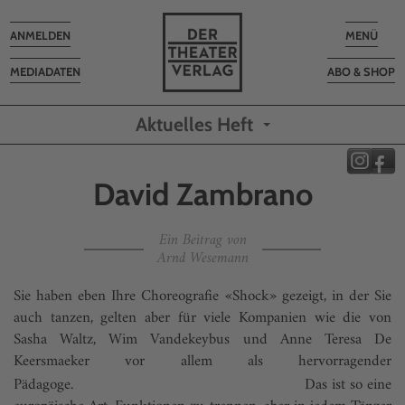
Toggle
Toggle
ANMELDEN
MENÜ
navigation
navigatio
MEDIADATEN
ABO & SHOP
Aktuelles Heft
David Zambrano
Ein Beitrag von
Arnd Wesemann
Sie haben eben Ihre Choreografie «Shock» gezeigt, in der Sie
auch tanzen, gelten aber für viele Kompanien wie die von
Sasha Waltz, Wim Vandekeybus und Anne Teresa De
Keersmaeker vor allem als hervorragender
Pädagoge.
Das ist so eine