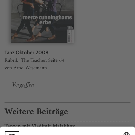
Tanz Oktober 2009
Rubrik: The Teacher, Seite 64
von Arnd Wesemann
Vergriffen
Weitere Beiträge
Tanzen mit Vladimir Malakhov