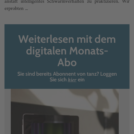
anstatt intelligentes Schwarmverhalten zu praktizieren. Wir
erprobten ...
Weiterlesen mit dem
digitalen Monats-
Abo
Sie sind bereits Abonnent von tanz? Loggen
hier
Sie sich
ein