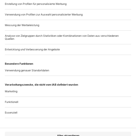
Transition
Tänzerkarrieren sind kurz. Danach kommt noch lange nicht die
Rente. Melanie Suchy hat sich umgehört, wie Tänzer den Übergang in
ein neues Leben meistern, und wer einen dabei unterstützt. Tenor:
Erweitere den persönlichen und beruflichen Horizont möglichst früh
Ein Tänzer hört auf zu tanzen. Einer? Alle. Bis auf seltene
Ausnahmen beenden Tänzer ihren Beruf in einem knackigen
Alter, Jahrzehnte vor der Rentengrenze. Das weiß jeder, der
mit dem Tanzen beginnt, aber er denkt nicht dran. Eine Reihe
von Studien bezeugen: Das Berufsende ist tabu.
Nichtmehrtanzen ist keine Schande, sondern normal. Nur
nicht für einen selbst. Der...
Über uns
Kontakt
Kritikerumfrage
Newsletter
Mediadaten
Datenschutz
Impressum
AGB
Vertrag widerrufen
Cookie-Einstellungen
Abo kündigen