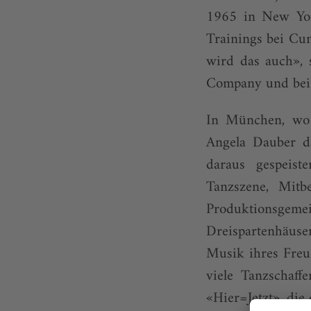
1965 in New Yor
Trainings bei Cu
wird das auch», 
Company und beim 
In München, wo 
Angela Dauber da
daraus gespeis
Tanzszene, Mitb
Produktionsgeme
Dreispartenhäuse
Musik ihres Freun
viele Tanzschaff
«Hier=Jetzt», die