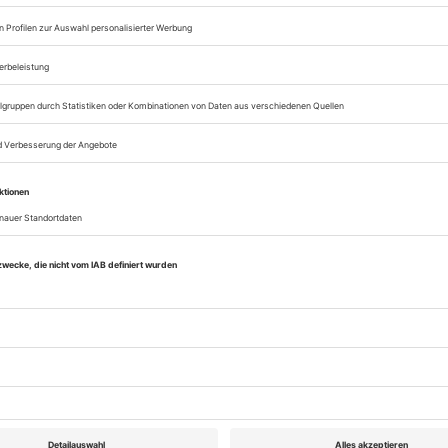
Digital-Abo testen
eichnis
Tanz Mai 2026
Rubrik: Side step, Seite 16
von