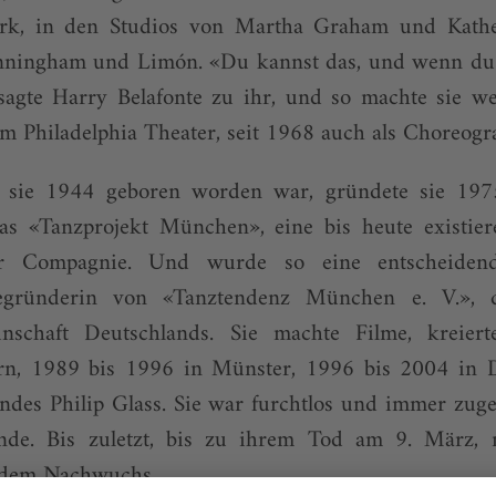
k, in den Studios von Martha Graham und Kath
nningham und Limón. «Du kannst das, und wenn du 
sagte Harry Belafonte zu ihr, und so machte sie w
Philadelphia Theater, seit 1968 auch als Choreograf
sie 1944 geboren worden war, gründete sie 19
s «Tanzprojekt München», eine bis heute existie
ter Compagnie. Und wurde so eine entscheidend
egründerin von «Tanztendenz München e. V.», d
inschaft Deutschlands. Sie machte Filme, kreiert
rn, 1989 bis 1996 in Münster, 1996 bis 2004 in D
des Philip Glass. Sie war furchtlos und immer zuge
ende. Bis zuletzt, bis zu ihrem Tod am 9. März, 
 dem Nachwuchs ...