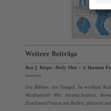
Weitere Beiträge
Ben J. Riepe «Holy Shit – A Human Ex
Düsseldorf
Die Bühne: ein Tempel. In weißem Rund
Meditation? Mit Atemtechniken, Bewe
Zuschauer*innen am Boden, platziert auf