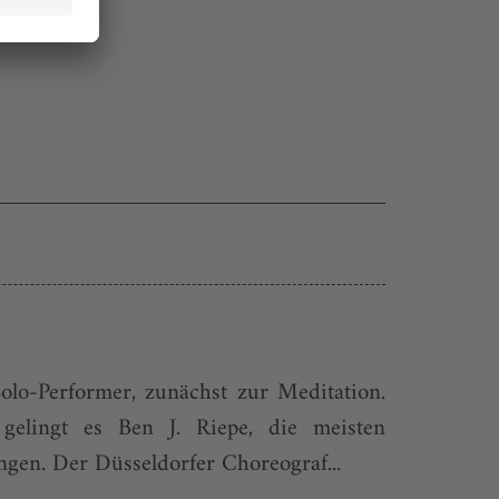
lo-Performer, zunächst zur Meditation.
gelingt es Ben J. Riepe, die meisten
ngen. Der Düsseldorfer Choreograf...