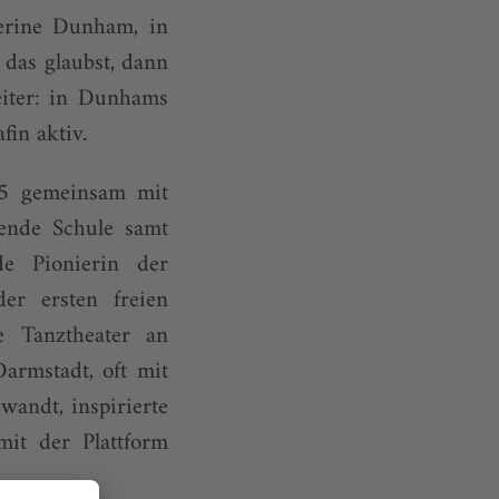
erine Dunham, in
das glaubst, dann
eiter: in Dunhams
in aktiv.
75 gemeinsam mit
rende Schule samt
e Pionierin der
er ersten freien
e Tanztheater an
armstadt, oft mit
wandt, inspirierte
mit der Plattform