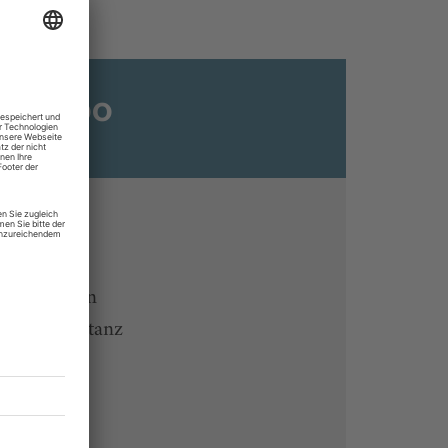
ats-Abo
n
ine lesen
 Endgeräten
rchiv von tanz
 des Abos