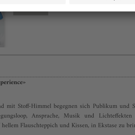
Bestellen
perience»
 mit Stoff-Himmel begegnen sich Publikum und So
gungsloop, Ansprache, Musik und Lichteffekten 
 hellem Flauschteppich und Kissen, in Ekstase zu bri