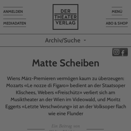
Toggle
Toggle
ANMELDEN
MENÜ
navigation
navigatio
MEDIADATEN
ABO & SHOP
Archiv/Suche
Matte Scheiben
Wiens März-Premieren vermögen kaum zu überzeugen:
Mozarts «Le nozze di Figaro» bedient an der Staatsoper
Klischees, Webers «Freischütz» verliert sich am
Musiktheater an der Wien im Videowald, und Moritz
Eggerts «Letzte Verschwörung» ist an der Volksoper flach
wie eine Flunder
Ein Beitrag von