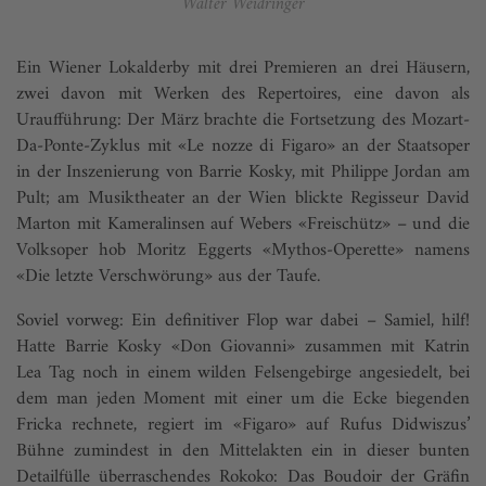
Walter Weidringer
Ein Wiener Lokalderby mit drei Premieren an drei Häusern,
zwei davon mit Werken des Repertoires, eine davon als
Uraufführung: Der März brachte die Fortsetzung des Mozart-
Da-Ponte-Zyklus mit «Le nozze di Figaro» an der Staatsoper
in der Inszenierung von Barrie Kosky, mit Philippe Jordan am
Pult; am Musiktheater an der Wien blickte Regisseur David
Marton mit Kameralinsen auf Webers «Freischütz» – und die
Volksoper hob Moritz Eggerts «Mythos-Operette» namens
«Die letzte Verschwörung» aus der Taufe.
Soviel vorweg: Ein definitiver Flop war dabei – Samiel, hilf!
Hatte Barrie Kosky «Don Giovanni» zusammen mit Katrin
Lea Tag noch in einem wilden Felsengebirge angesiedelt, bei
dem man jeden Moment mit einer um die Ecke biegenden
Fricka rechnete, regiert im «Figaro» auf Rufus Didwiszus’
Bühne zumindest in den Mittelakten ein in dieser bunten
Detailfülle überraschendes Rokoko: Das Boudoir der Gräfin