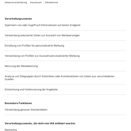
Dvořáks populärste Oper in dieser Spielzeit in Stuttgart,
Karlsruhe und Freiburg auf dem Spielplan. Das Thema ist en
vogue: Rusalka, die Nixe, die glaubt, im falschen Körper zu
leben. Die mit einer anderen Identität aber auch nicht
glücklich wird – das klingt nach 21. Jahrhundert. Kateryna
Sokolova lässt sich...
Lost in Loops
25 Jahre Nico and the Navigators – und ein Abend im Konzerthaus
Berlin
Ein randloses Quadrat schwebt über dem
Konzerthausorchester Berlin. Auf einer Leinwand Wolken vor
blauem Himmel – eine Wohlfühlästhetik wie angesichts der
Einblendung weiser Lebenshilfesprüche bei «Instagram».
Nicht nur das quadratische Format, auch das Programm
weckt Digitalisierungsassoziationen. In kurzweiliger Playlist-
Manier werden genreübergreifende...