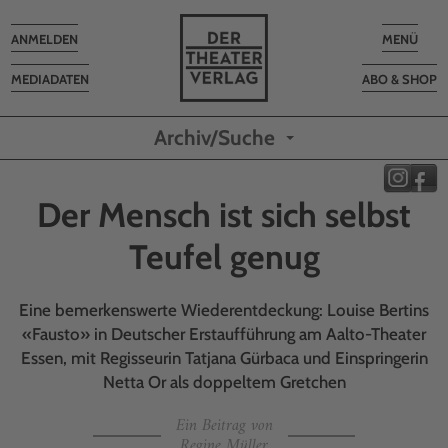
Toggle
Toggle
ANMELDEN
MENÜ
navigation
navigatio
MEDIADATEN
ABO & SHOP
Archiv/Suche
Der Mensch ist sich selbst
Teufel genug
Eine bemerkenswerte Wiederentdeckung: Louise Bertins
«Fausto» in Deutscher Erstaufführung am Aalto-Theater
Essen, mit Regisseurin Tatjana Gürbaca und Einspringerin
Netta Or als doppeltem Gretchen
Ein Beitrag von
Regine Müller