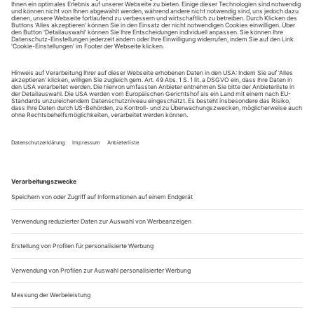
zuletzt sein Manolios-Porträt in Martinůs «Greek Passion» bei den
Salzburger Festspielen gezeigt. Sebastian Kohlhepp führt vor, wie sich
Stimme und Karriere sehr organisch und ohne Druck entwickeln
können: Ein Gespräch über schwache Männer, kluge Lehrerinnen,
den schädlichen Einfluss von Agenturen und die Frage, warum
Kinder das Leben eines Opernsängers bereichern
Herr Kohlhepp, war der Salzburger Manolios in Bohuslav Martinůs
Oper «The Greek Passion» ein Schritt in Richtung neues Rollen-
Biotop? Weil man nicht mehr so edelmütig bis passiv sein muss wie
als Don Ottavio oder Tamino?
Ein Rollen-Image, das man vielleicht hat, sucht man sich nicht
unbedingt selbst. Man hat ein gewisses Timbre, also werden
einem automatisch...
Der Zauber des Androgynen
Russell Oberlins faszinierender Parcours durch die abendländische
Musikgeschichte