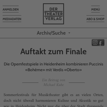
Toggle
Toggle
ANMELDEN
MENÜ
navigation
navigatio
MEDIADATEN
ABO & SHOP
Archiv/Suche
Auftakt zum Finale
Die Opernfestspiele in Heidenheim kombinieren Puccinis
«Bohème» mit Verdis «Oberto»
Ein Beitrag von
Michael Kube
Sommerfestivals für Musiktheater gibt es an vielen Orten,
doch nicht überall harmonieren Kulisse und Akustik so gut
wie in Heidenheim. Nicht nur die über der Stadt thronende