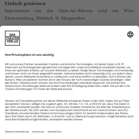
Einfach geniessen
Impressionen von den Open-Air-Bühnen rund um Wien:
Klosterneuburg, Mörbisch, St. Margarethen
An frischer Luft den Atem leicht zu heben. Ob in den
sogenannten «Schanigärten» (nach dem alten Wiener
Dienernamen Jean), die alljährlich zur Sommerzeit aus den
Gehsteigen vor Wiens Restaurants wachsen wie Pilze nach
dem Regen. Ob in den diversen Freiluftbühnen um Wien,
wobei die Gast- und die Kunststätten einander kulinarisch
durchaus verwandt sind. Man muss das...
Stimmenfest
Bellinis «Puritani» in Madrid – mit Diana Damrau und Javier
Camarena
Was für ein Finale! Zum Ausklang der Spielzeit setzte das
Teatro Real einen bemerkenswerten Schlusspunkt, mit einem
gänzlich «unspanischen» Stück: Bellinis «Puritani». Es war