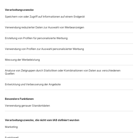
weniger die Inszenierung Emilio Sagis, eines studierten
Anglisten, die den Erfolg begründete – die Regie blendet die
politisch-historische Dimension aus, interessiert sich allein für
die...
Um sie musste man nie zittern
Leben mit Wagner und Strauss – zum 80. Geburtstag von Ute
Vinzing und Ruth Hesse
Sie war vielleicht die letzte echte Hochdramatische des
Wagner- und Richard-Strauss-Fachs. Um ihr hohes C musste
man nie zittern, und wenn sie auf der Bühne stand, ging stets
eine unverwechselbare Aura von ihr aus. Dass Ute Vinzing,
1936 in Wuppertal geboren, am 9. September bereits ihren 80.
Geburtstag feiert, wollen wir kaum glauben.
Ihre Karriere begann in der...