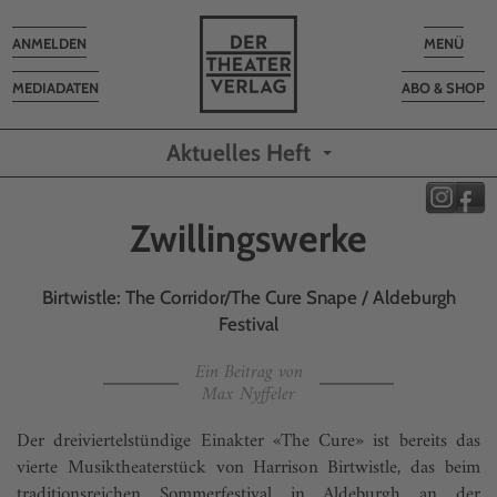
Toggle
Toggle
ANMELDEN
MENÜ
navigation
navigatio
MEDIADATEN
ABO & SHOP
Aktuelles Heft
Zwillingswerke
Birtwistle: The Corridor/The Cure Snape / Aldeburgh
Festival
Ein Beitrag von
Max Nyffeler
Der dreiviertelstündige Einakter «The Cure» ist bereits das
vierte Musiktheaterstück von Harrison Birtwistle, das beim
traditionsreichen Sommerfestival in Aldeburgh an der