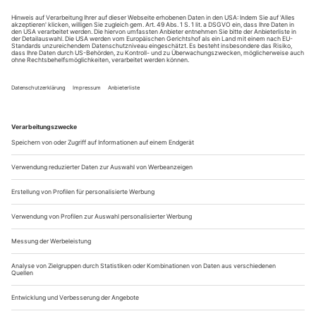
Mit Christus in die Kantine
Varney: Les Mousquetaires au couvent
Paris / Opéra Comique
Aus und vorbei! Mit Louis Varneys «Les Mousquetaires au
couvent» von 1880 ist die Ära Jérôme Deschamps an der
Pariser Opéra Comique zu Ende gegangen. Der Intendant
gönnte sich aus diesem Anlass das Vergnügen, wieder mal zu
zeigen, dass er vor allem Künstler ist: Nicht nur zeichnet er
für die Regie verantwortlich, er übernahm auch die
Sprechrolle des Gouverneurs....
Viele Bauer, und doch kein Vogel
Stockhausens «Originale» – wiederaufgegriffen beim «Infektion!»-
Festival der Berliner Staatsoper
Vorbei, ihr herrlichen Fluxus-Tage! Als Charlotte Moorman
noch nackt ihr rosarotes Eis-Cello in vielen Stunden zergeigte.