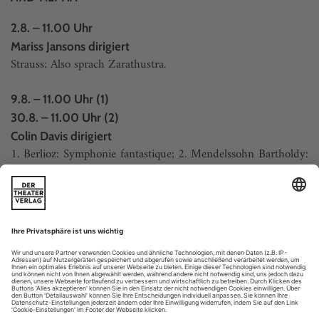
2.8. – 11.00 Uhr
Mariss Jansons dirigiert
Strauss: Also sprach Zarathustra.
9.8. – 11.00 Uhr (1)
30.8. – 11.00 Uhr (2)
Colin Davis dirigiert
1. Berlioz: Symphonie fantastique; 2. Mendelssohn Bartholdy:
Ouvertüre zu Sommernachtstraum; Symphonie Nr. 4
«Italienische».
9.8. – 20.15 Uhr
Open Air am Odeonsplatz.
Mariss Jansons im 3/4-Takt.
16.8. – 11.00 Uhr (1)
23.8. –...