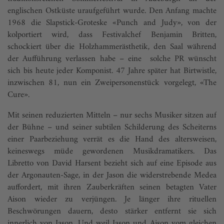
englischen Ostküste uraufgeführt wurde. Den Anfang machte
1968 die Slapstick-Groteske «Punch and Judy», von der
kolportiert wird, dass Festivalchef Benjamin Britten,
schockiert über die Holzhammerästhetik, den Saal während
der Aufführung verlassen habe – eine solche PR wünscht
sich bis heute jeder Komponist. 47 Jahre später hat Birtwistle,
inzwischen 81, nun ein Zweipersonenstück vorgelegt, «The
Cure».
Mit seinen reduzierten Mitteln – nur sechs Musiker sitzen auf
der Bühne – und seiner subtilen Schilderung des Scheiterns
einer Paarbeziehung verrät es die Hand des altersweisen,
keineswegs müde gewordenen Musikdramatikers. Das
Libretto von David Harsent bezieht sich auf eine Episode aus
der Argonauten-Sage, in der Jason die widerstrebende Medea
auffordert, mit ihren Zauberkräften seinen betagten Vater
Aison wieder zu verjüngen. Je länger ihre rituellen
Beschwörungen dauern, desto stärker entfernt sie sich
innerlich von Jason. Und weil Jason und Aison vom gleichen