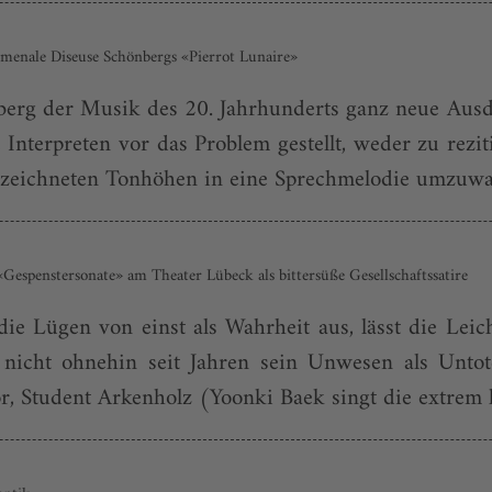
omenale Diseuse Schönbergs «Pierrot Lunaire»
erg der Musik des 20. Jahrhunderts ganz neue Ausdr
Interpreten vor das Problem gestellt, weder zu rezi
ezeichneten Tonhöhen in eine Sprechmelodie umzuwan
Gespenstersonate» am Theater Lübeck als bittersüße Gesellschaftssatire
t die Lügen von einst als Wahrheit aus, lässt die Le
nicht ohnehin seit Jahren sein Unwesen als Untote
or, Student Arkenholz (Yoonki Baek singt die extrem h