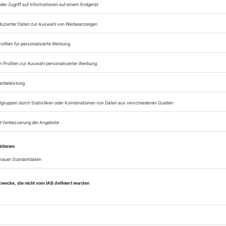
Zugang zur Opernwe
zum ePaper
Lesegenuss auf allen
Zugang zum Onlinea
Opernwelt
Sie können alle Vorteile
sofort nutzen
Digital-Abo testen