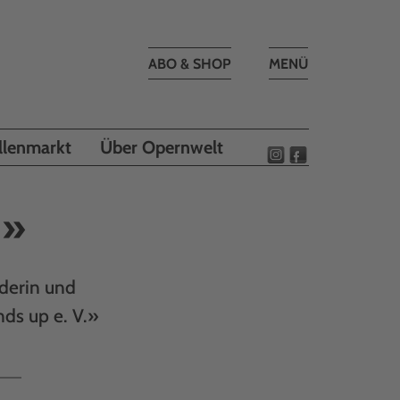
Toggle
ABO & SHOP
MENÜ
navigation
llenmarkt
Über Opernwelt
n»
nderin und
nds up e. V.»