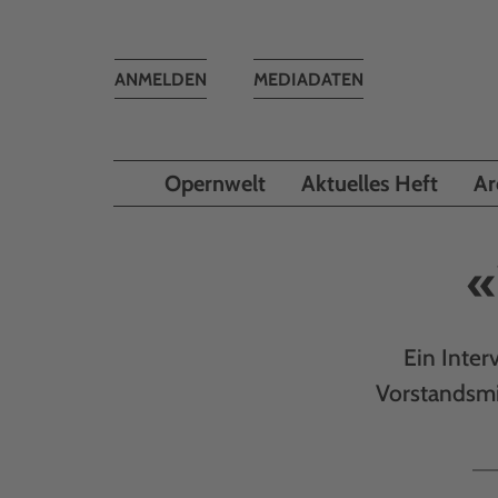
Toggle
ANMELDEN
MEDIADATEN
navigation
Opernwelt
Aktuelles Heft
Ar
«
Ein Inter
Vorstandsmit