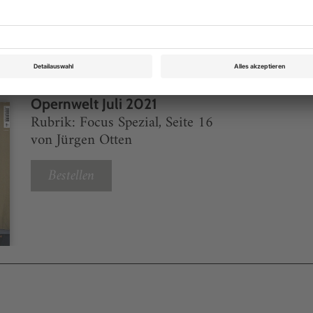
eichnis
Opernwelt Juli 2021
Rubrik: Focus Spezial, Seite 16
von Jürgen Otten
Bestellen