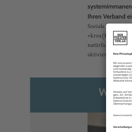
systemimmanent
Ihren Verband ei
Soziale Netzwe
«krea(K)tiv» ist
natürlich, um E
aktivieren. Die in
Weiter
Sie