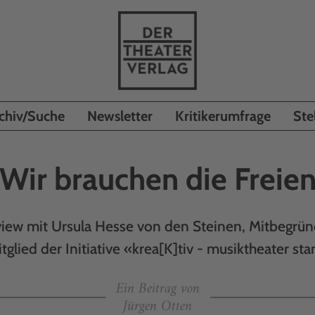
chiv/Suche
Newsletter
Kritikerumfrage
Ste
Wir brauchen die Freie
view mit Ursula Hesse von den Steinen, Mitbegrü
glied der Initiative «krea[K]tiv - musiktheater sta
Ein Beitrag von
Jürgen Otten