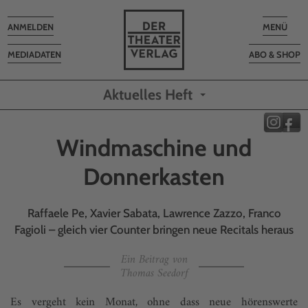
Toggle
Toggle
ANMELDEN
MENÜ
navigation
navigatio
MEDIADATEN
ABO & SHOP
Aktuelles Heft
Windmaschine und
Donnerkasten
Raffaele Pe, Xavier Sabata, Lawrence Zazzo, Franco
Fagioli – gleich vier Counter bringen neue Recitals heraus
Ein Beitrag von
Thomas Seedorf
Es vergeht kein Monat, ohne dass neue hörenswerte