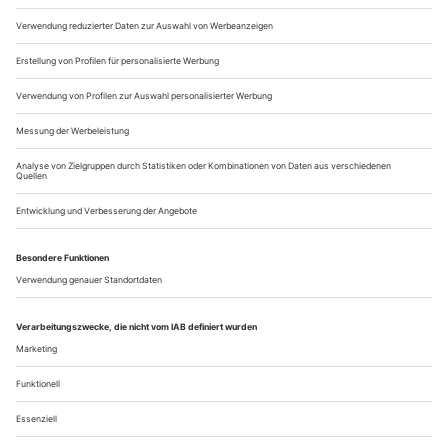
Chamber Orchestra unter Anthony Lewis, Janet Baker sang
Phèdre. Für William Christie war das eine Art
Erweckungserlebnis oder wenigstens ein Wegweiser. Wenige
Jahre später (es sah so aus, als könnte er...
Aus dem Leben eines Taugenichts
Mist. Es weihnachtet schon wieder. Nicht, dass ich diese
Jahreszeit nicht mag. Nur ist für uns Sänger jetzt sozusagen
rush hour. Früher hieß Weihnachten für mich vor allem,
«Messias» singen. «Messias», «Messias», «Messias», bis zum
Abwinken. Ich wette, meine deutschen Kollegen würden
dasselbe über das «Weihnachtsoratorium» sagen. Bloß der
Satz wäre viel länger.
Als...
Über uns
Kontakt
Kritikerumfrage
Newsletter
Mediadaten
Datenschutz
Impressum
AGB