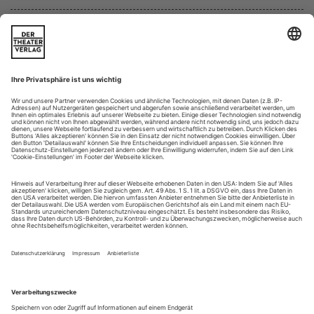
Spinnweben in den Celli
Korngold: Die tote Stadt
Chemnitz / Theater
Als luxuriöses Dekor der Intimität setzt Erich Wolfgang
Korngold das Orchester in seiner Oper «Die tote Stadt» ein.
Der sagenhafte Erfolg dieses Stücks, das schon ein Jahr nach
seiner deutschen Uraufführung – am 4. Dezember 1920 – an
der Met in New York herauskam, liegt vor allem darin, den
Ersten Weltkrieg nicht als Bruch mit der opulenten Lyrik des
deutschen Fin...
Prima le parole!
William Christie und seine Arts Florissants feiern Geburtstag
Den jungen Cembalisten aus Buffalo traf es wie ein
Donnerschlag, als ein Freund ihm 1966 eine Aufnahme von
Rameaus «Hippolyte et Aricie» vorspielte. Mit dem English