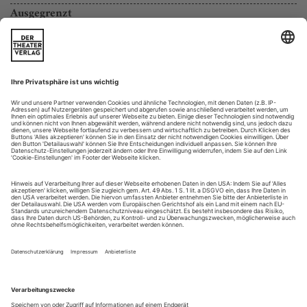
Ausgegrenzt
Tatjana Gürbaca zeigt in ihrer klugen Lesart von Halévys «La Juive»
an der Oper Frankfurt, wie tief der Hass auf das Fremde in einer
spießigen Gesellschaft sitzt – und wie aktuell das Stück ist
Eugen Scribes Libretto zu Jacques Fromental Halévys
Erfolgsoper «La Juive» von 1835 ist eine «Nathan der
Weise»-Geschichte, angereichert mit viel Menschlichkeit, aber
deswegen leider auch wenig Weisheit. Die Söhne des Juden
Éléazar wurden einst von Christen auf dem Scheiterhaufen
getötet, er hat dafür ein Baby an sich genommen und
aufgezogen, das als einziges einen...
Barberina tanzt
Graun: Adriano in Siria bei den Musikfestspielen Potsdam
Die Liebe hat viele tausend Farben – das gilt auch für Carl
Heinrich Grauns Musik zur Oper «Adriano in Siria». Der
Hofkapellmeister Friedrichs II. vertonte ein Libretto von Pietro