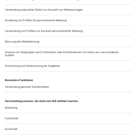
Metastasio wie Dutzende vor und nach ihm. Rund 70
Versionen des Stoffes sind überliefert, die bekanntesten
stammen von Johann Adolph Hasse und Giuseppe Scarlatti.
Graun schwelgt in...
Sehnen und Wähnen
Farbreiche Stimme, glänzende Technik: Der Bariton Samuel
Hasselhorn singt Lieder des «Fin de Siècle»
Im Königsbereich des Liedgesangs, dem Repertoire für
Baritonstimme, herrscht kein Nachwuchsmangel. Andrè
Schuen, Benjamin Appl, Konstantin Krimmel und Samuel
Hasselhorn sind starke Stimmen– und die beiden Etablierten
Christian Gerhaher und Matthias Goerne gehören noch lange
nicht zum alten Eisen. Samuel Hasselhorn, der nach seinem
ersten Preis 2018 beim Concours...
Über uns
Kontakt
Kritikerumfrage
Newsletter
Mediadaten
Datenschutz
Impressum
AGB