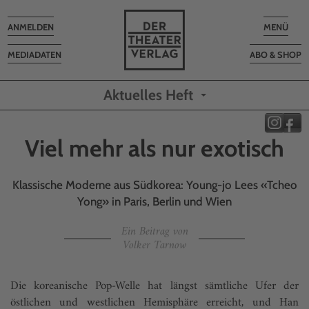
Toggle
Toggle
ANMELDEN
MENÜ
navigation
navigatio
MEDIADATEN
ABO & SHOP
Aktuelles Heft
Viel mehr als nur exotisch
Klassische Moderne aus Südkorea: Young-jo Lees «Tcheo
Yong» in Paris, Berlin und Wien
Ein Beitrag von
Volker Tarnow
Die koreanische Pop-Welle hat längst sämtliche Ufer der
östlichen und westlichen Hemisphäre erreicht, und Han