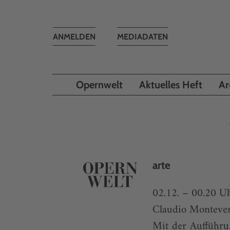
Toggle
ANMELDEN
MEDIADATEN
navigation
Opernwelt
Aktuelles Heft
Ar
arte
02.12. – 00.20 U
Claudio Monteve
Mit der Aufführu