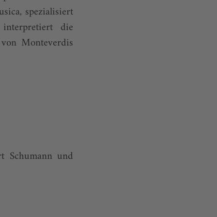
ica, spezialisiert
nterpretiert die
s von Monteverdis
ert Schumann und