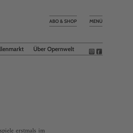
Toggle
ABO & SHOP
MENÜ
navigation
llenmarkt
Über Opernwelt
4
piele erstmals im