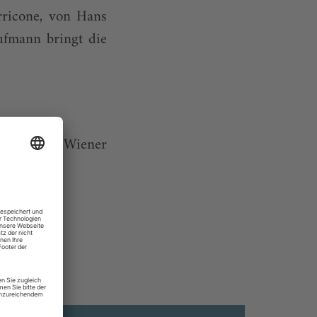
ricone, von Hans
ufmann bringt die
opelka im Wiener
..