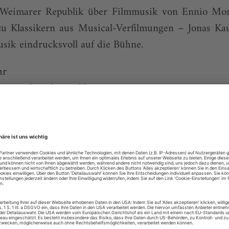
Weimarer Republik über Filmmusik von Ennio Mor
u Klassikern aus Musical-Verfilmungen – Jonas Ka
sik eindrucksvoll auf die Bühne.
hr
oven: Symphonie Nr. 9
honiker spielen unter der Leitung von Petr P
hr
ielt Bach, Chopin und Debussy
 im römischen Oratorio del Gonfalone, das für seine .