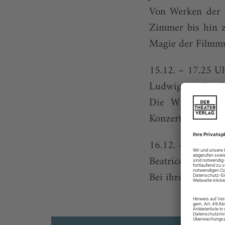
Von Werken der 
Zimmer bis hin z
Magie der Filmmu
15.12. – 17.25 U
Ludwig van Beeth
Die Wiener Symp
Konzerthaus.
16.12. – 00.50 U
Beatrice Rana sp
Bei ihrem Konzert