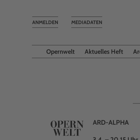
Toggle
ANMELDEN
MEDIADATEN
navigation
Opernwelt
Aktuelles Heft
Ar
ARD-ALPHA
3.4. – 20.15 Uhr