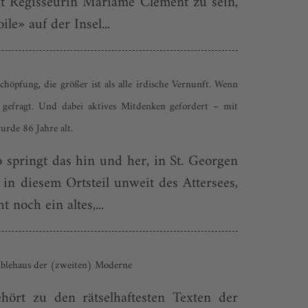
int Regisseurin Mariame Clément zu sein,
e» auf der Insel...
höpfung, die größer ist als alle irdische Vernunft. Wenn
fragt. Und dabei aktives Mitdenken gefordert – mit
rde 86 Jahre alt.
pringt das hin und her, in St. Georgen
in diesem Ortsteil unweit des Attersees,
noch ein altes,...
emblehaus der (zweiten) Moderne
rt zu den rätselhaftesten Texten der