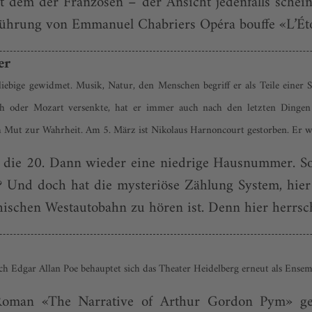
 mit dem der Franzosen – der Ansicht jedenfalls sche
führung von Emmanuel Chabriers Opéra bouffe «L’Étoil
er
iebige gewidmet. Musik, Natur, den Menschen begriff er als Teile einer Sc
r Mozart versenkte, hat er immer auch nach den letzten Dingen ge
Mut zur Wahrheit. Am 5. März ist Nikolaus Harnoncourt gestorben. Er wu
ie 20. Dann wieder eine niedrige Hausnummer. So s
 Und doch hat die mysteriöse Zählung System, hier 
schen Westautobahn zu hören ist. Denn hier herrscht 
h Edgar Allan Poe behauptet sich das Theater Heidelberg erneut als Ens
Roman «The Narrative of Arthur Gordon Pym» gehö