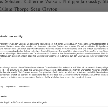
. Solisten: Katherine Watson, Philippe Jaroussky, St
Callum Thorpe, Sean Clayton.
ailles.
ersailles, 2015. Werke von Chopin und Tschaikowsky
2.
ymphonien. Dokumentation von Christian Berger,
über junge Zuhörer auf dem Weg zu ihrem ersten kla
en Kammerphilharmonie Bremen.
r