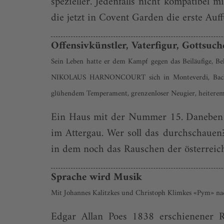
spezieller. Jedenfalls nicht kompatibel
die jetzt in Covent Garden die erste Auf
Offensivkünstler, Vaterfigur, Gottsuch
Sein Leben hatte er dem Kampf gegen das Beiläufige, Bel
NIKOLAUS HARNONCOURT sich in Monteverdi, Bach ode
glühendem Temperament, grenzenloser Neugier, heiterem 
Ein Haus mit der Nummer 15. Daneben d
im Attergau. Wer soll das durchschauen?
in dem noch das Rauschen der österreichi
Sprache wird Musik
Mit Johannes Kalitzkes und Christoph Klimkes «Pym» nac
Edgar Allan Poes 1838 erschienener 