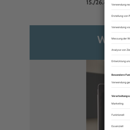
15./26.4. – 5.00 .
Weiter
Sie