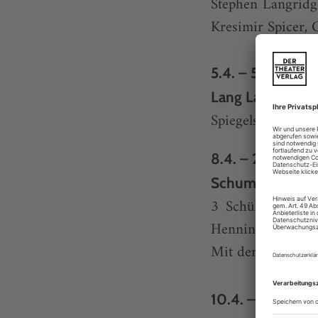
Stephen Langridge
Kresimir Spicer, 
5.4. – 5.00 Uhr
Lang Lang in Vers
Spiegelsaal von V
8.4. – 2.40 Uhr
Schumann@Pier
3 Schüler – 4 S
Henning van Lil 
Mit der Deutsch
10.4. – 18.30 Uh