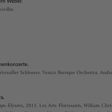
ern Weber.
ieilhe.
inenkonzerte.
Versailler Schlosses. Venice Baroque Orchestra, And
a.
s-Elysées, 2015. Les Arts Florissants, William Chris