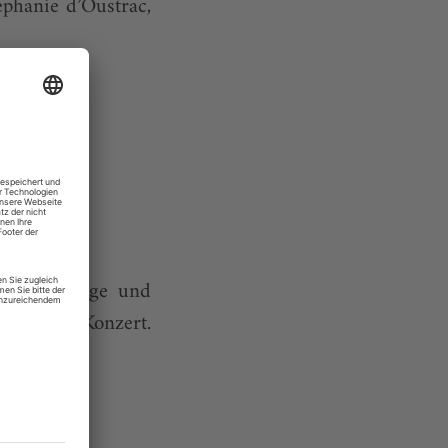
éphanie d’Oustrac,
.
 Katja Runge und
ssischen Konzert.