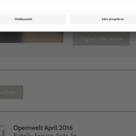
Sie können alle Vorteile
sofort nutzen
Digital-Abo testen
eichnis
Opernwelt April 2016
Rubrik: Service, Seite 56