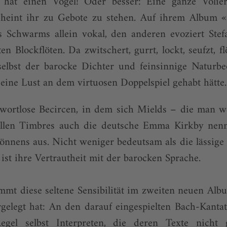
hat einen Vogel! Oder besser: Eine ganze Voliere
heint ihr zu Gebote zu stehen. Auf ihrem Album «
es Schwarms allein vokal, den anderen evoziert St
n Blockflöten. Da zwitschert, gurrt, lockt, seufzt, f
selbst der barocke Dichter und feinsinnige Naturbe
eine Lust an dem virtuosen Doppelspiel gehabt hätte.
wortlose Becircen, in dem sich Mields – die man we
llen Timbres auch die deutsche Emma Kirkby nenn
Könnens aus. Nicht weniger bedeutsam als die lässig
ist ihre Vertrautheit mit der barocken Sprache.
mmt diese seltene Sensibilität im zweiten neuen Al
rgelegt hat: An den darauf eingespielten Bach-Kanta
gel selbst Interpreten, die deren Texte nicht g