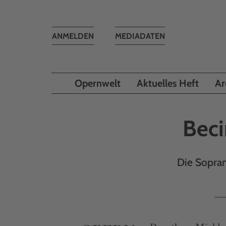
Toggle
ANMELDEN
MEDIADATEN
navigation
Opernwelt
Aktuelles Heft
Ar
Beci
Die Sopran