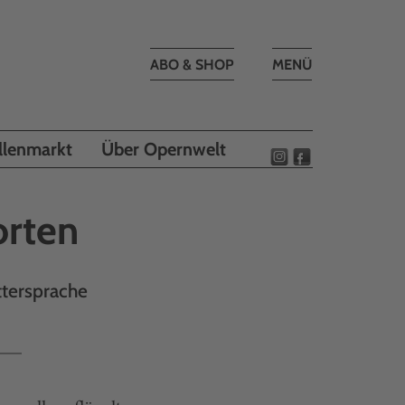
Toggle
ABO & SHOP
MENÜ
navigation
llenmarkt
Über Opernwelt
orten
ttersprache