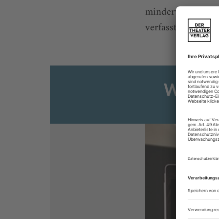
minderwertig halt
verfassten wortrei
Weiter
Sie