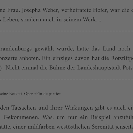
e Frau, Josepha Weber, verheiratete Hofer, war die e
s Leben, sondern auch in seinem Werk....
Brandenburgs gewählt wurde, hatte das Land noch f
onzerte anboten. Ein einziges davon hat die Rotstiftp
8). Nicht einmal die Bühne der Landeshauptstadt Pots
eine Beckett-Oper «Fin de partie»
en Tatsachen und ihrer Wirkungen gibt es auch ein
de Gekommenen. Was, um nur ein Beispiel anzufü
, einer mildfarben westöstlichen Serenität jenseits d