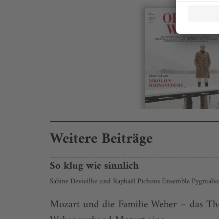
Weitere Beiträge
So klug wie sinnlich
Sabine Devieilhe und Raphaël Pichons Ensemble Pygmalio
Mozart und die Familie Weber – das Them