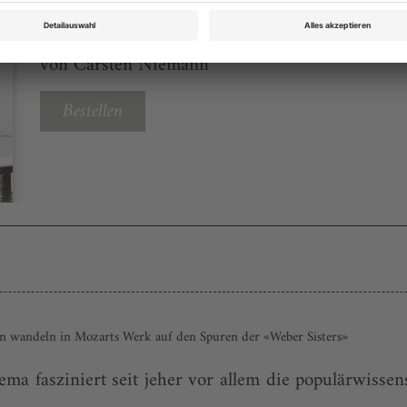
Opernwelt April 2016
Rubrik: Hören, Sehen, Lesen, Seite 20
von Carsten Niemann
Bestellen
n wandeln in Mozarts Werk auf den Spuren der «Weber Sisters»
a fasziniert seit jeher vor allem die populärwissens