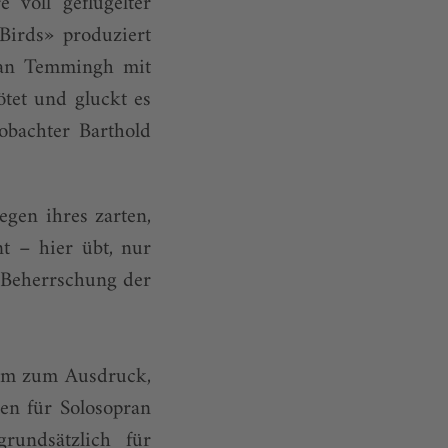
 voll geflügelter
Birds» produziert
efan Temmingh mit
lötet und gluckt es
obachter Barthold
gen ihres zarten,
t – hier übt, nur
e Beherrschung der
bum zum Ausdruck,
ten für Solosopran
rundsätzlich für