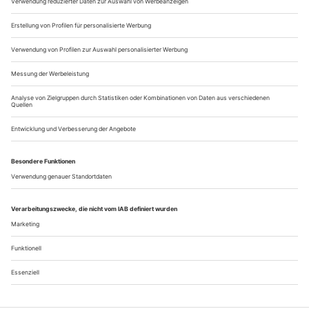
«Messeschlager Gisela» wurde 1960 am Metropol-Theater in
Berlin uraufgeführt, dem heutigen Admiralspalast, und war in
der DDR ein großer Hit – bis zum Mauerbau ein Jahr später.
Danach...
Nur ein Ding für sich
Dargomyschski: Russalka in Moskau
Alexander Sergejewitsch Dargomyschski (1813–1869) war
einer der wichtigsten russischen Komponisten, eine Art
Brückenbauer zwischen den Komponisten des «Mächtigen
Häuflein» und Michail Glinka. Als Teenager erhielt er dessen
Segen, und dieser «kleine Mann, [...] der mit einer schrillen
Sopranstimme sprach» (Glinka), wurde nicht nur zum Autor
der schönsten und weithin...
Über uns
Kontakt
Kritikerumfrage
Newsletter
Mediadaten
Datenschutz
Impressum
AGB
Vertrag widerrufen
Cookie-Einstellungen
Abo kündigen