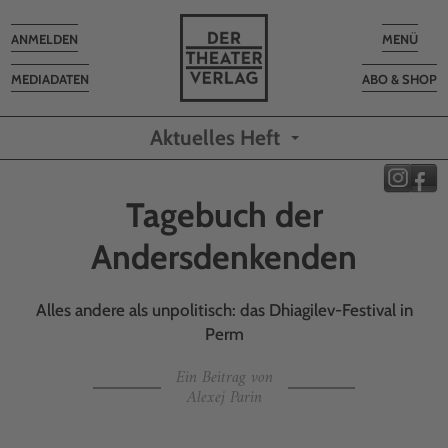
Toggle
Toggle
ANMELDEN
MENÜ
navigation
navigatio
MEDIADATEN
ABO & SHOP
Aktuelles Heft
Tagebuch der
Andersdenkenden
Alles andere als unpolitisch: das Dhiagilev-Festival in
Perm
Ein Beitrag von
Alexej Parin