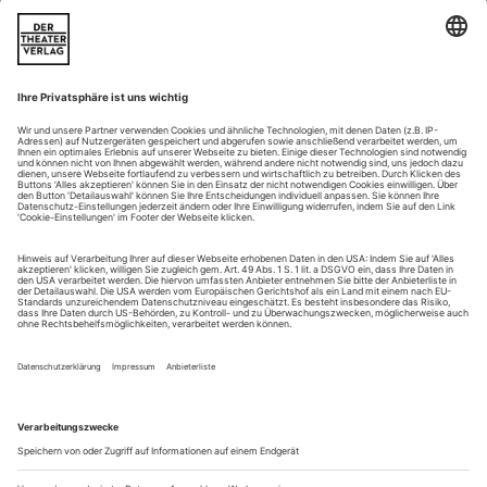
Tiefer als der Tag gedacht
Eine eindrucksvolle Alternative: Massenets «Werther» in der «Version
Baryton»
Tenor oder Bariton, das ist hier die Frage. Und als solche
nicht ganz so leicht zu beantworten, wie es sich mancher
Purist mit ausgeprägter Neigung zu hohen Stimmen vielleicht
wünschte. Denn wo in anderen Fällen der Wille des
Komponisten als
ultima ratio
zu gelten hat, ist bei Jules
Massenets
Drame lyrique
«Werther» die Faktenlage etwas
uneindeutig. Zwar...
Sozialismus einmal heiter
Natschinski: Messeschlager Gisela an der Komischen Oper Berlin
Eine Operette, die keine Adligen, keine reichen Bürgersleut’ in
den Mittelpunkt stellt, sondern gewöhnliche Werktätige? Aber
ja, die gibt es, Gerd Natschinski hat sie komponiert. Sein