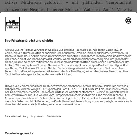
aktives Mitdenken gefordert – mit glühendem Temperament,
grenzenloser Neugier, heiterem Mut zur Wahrheit. Am 5. März ist
Nikolaus Harnoncourt gestorben. Er wurde 86 Jahre alt.
Ein Haus mit der Nummer 15. Daneben die 20. Dann wieder
eine niedrige Hausnummer. So springt das hin und her, in St.
Georgen im Attergau. Wer soll das durchschauen? Und doch
hat die mysteriöse Zählung System, hier in diesem Ortsteil
unweit des Attersees, in dem noch das Rauschen der
österreichischen Westautobahn zu hören ist. Denn hier
herrscht noch ein altes,...
Drei Hochs auf Jean-Philippe Rameau
«Castor et Pollux» mit Raphaël Pichon, «Zaïs» und «Les Indes
galantes» unter Christophe Rousset
Bis auf «Platée», das beliebte Ballet bouffon, tauchen Rameaus
Werke nach wie vor selten in den Spielplänen auf.
Diskografisch steht seine Sache aber gar nicht schlecht – eine
Nachwirkung des 250. Todestags 2014. Drei