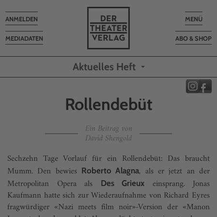
Toggle
Toggle
ANMELDEN
MENÜ
navigation
navigatio
MEDIADATEN
ABO & SHOP
Aktuelles Heft
Rollendebüt
Ein Beitrag von
David Shengold
Sechzehn Tage Vorlauf für ein Rollendebüt: Das braucht
Mumm. Den bewies
, als er jetzt an der
Roberto Alagna
Metropolitan Opera als
einsprang. Jonas
Des Grieux
Kaufmann hatte sich zur Wiederaufnahme von Richard Eyres
fragwürdiger «Nazi meets film noir»-Version der «Manon