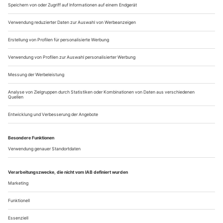
Neuerscheinungen der letzten Monate verdienen Beachtung.
In «Castor et Pollux» (gespielt wird die prologlose Version
von 1754) lassen Raphaël Pichon...
So klug wie sinnlich
Sabine Devieilhe und Raphaël Pichons Ensemble Pygmalion wandeln
in Mozarts Werk auf den Spuren der «Weber Sisters»
Mozart und die Familie Weber – das Thema fasziniert seit
jeher vor allem die populärwissenschaftliche Mozart-Literatur.
Mit Aloysia Weber verband Mozart eine
Jugendliebe, Constanze Weber wurde seine Frau, Josepha
Weber, verheiratete Hofer, war die erste Königin der Nacht.
Alle drei Frauen hinterließen Spuren nicht nur in Mozarts
Leben, sondern auch in seinem Werk....
Über uns
Kontakt
Kritikerumfrage
Newsletter