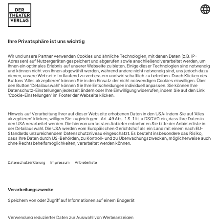
Als Musikhistoriker freue ich mich über jede Ausgrabung,
Neugier gehört zum Beruf. Die Nagelprobe auf den Brettern
erlaubt es, eine Oper ganz anders kennenzulernen als durch
das Lesen der Noten.
Da man aber unmöglich alles ausgraben kann, stellt sich – wie
überall im Leben – die Frage der Prioritäten. Die Phrase von
«zu Unrecht» vergessenen Werken hilft dabei nicht...
Ungemein gut gelaunt
Chabrier: L’Étoile
London / Royal Opera House
Den Engländern kann man nicht trauen, was Humor betrifft.
Ihr Sinn für denselben ist zwar weltberühmt, aber auch ein
sehr spezieller. Jedenfalls nicht kompatibel mit dem der
Franzosen – der Ansicht jedenfalls scheint Regisseurin
Mariame Clément zu sein, die jetzt in Covent Garden die