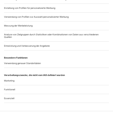
erste Aufführung von Emmanuel Chabriers Opéra bouffe
«L’Étoile» auf der Insel...
Was fühlt ein Mörder?
Rossi: Orfeo
Nancy / Opéra National de Lorraine
Es gibt Partituren, die nach ihrer Uraufführung vergessen
werden, im Strudel der Gezeiten untergehen und am Ende
nurmehr eine Fußnote wert sind. Umso hellhöriger wird man,
wenn im ausgehenden 17. Jahrhundert selbst Jahrzehnte nach
einer Premiere noch über deren sensationellen Erfolg
berichtet wird. Mag dies der Kompilationssucht der
Zeitgenossen geschuldet sein,...
Über uns
Kontakt
Kritikerumfrage
Newsletter
Mediadaten
Datenschutz
Impressum
AGB
Vertrag widerrufen
Cookie-Einstellungen
Abo kündigen