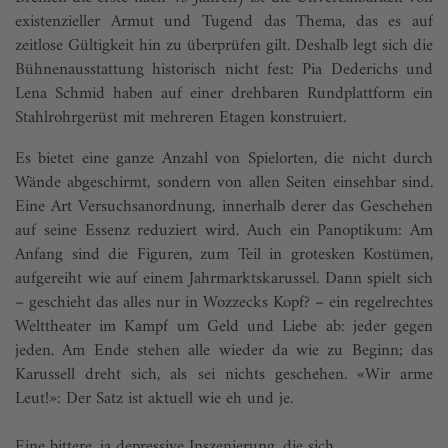
existenzieller Armut und Tugend das Thema, das es auf
zeitlose Gültigkeit hin zu überprüfen gilt. Deshalb legt sich die
Bühnenausstattung historisch nicht fest: Pia Dederichs und
Lena Schmid haben auf einer drehbaren Rundplattform ein
Stahlrohrgerüst mit mehreren Etagen konstruiert.
Es bietet eine ganze Anzahl von Spielorten, die nicht durch
Wände abgeschirmt, sondern von allen Seiten einsehbar sind.
Eine Art Versuchsanordnung, innerhalb derer das Geschehen
auf seine Essenz reduziert wird. Auch ein Panoptikum: Am
Anfang sind die Figuren, zum Teil in grotesken Kostümen,
aufgereiht wie auf einem Jahrmarktskarussel. Dann spielt sich
– geschieht das alles nur in Wozzecks Kopf? – ein regelrechtes
Welttheater im Kampf um Geld und Liebe ab: jeder gegen
jeden. Am Ende stehen alle wieder da wie zu Beginn; das
Karussell dreht sich, als sei nichts geschehen. «Wir arme
Leut!»: Der Satz ist aktuell wie eh und je.
Eine bittere, ja depressive Inszenierung, die sich ...