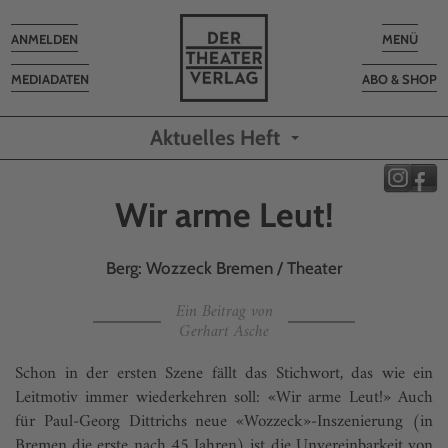
Toggle
Toggle
ANMELDEN
MENÜ
navigation
navigatio
MEDIADATEN
ABO & SHOP
Aktuelles Heft
Wir arme Leut!
Berg: Wozzeck Bremen / Theater
Ein Beitrag von
Gerhart Asche
Schon in der ersten Szene fällt das Stichwort, das wie ein
Leitmotiv immer wiederkehren soll: «Wir arme Leut!» Auch
für Paul-Georg Dittrichs neue «Wozzeck»-Inszenierung (in
Bremen die erste nach 45 Jahren) ist die Unvereinbarkeit von