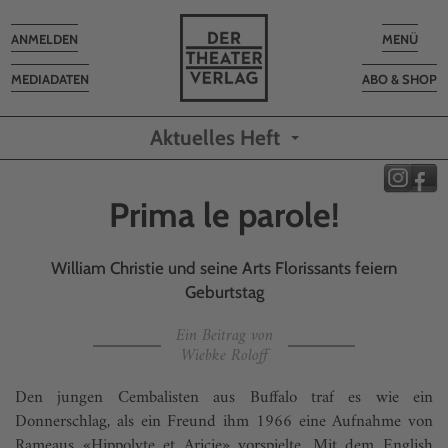
Toggle
Toggle
ANMELDEN
MENÜ
navigation
navigatio
MEDIADATEN
ABO & SHOP
Aktuelles Heft
Prima le parole!
William Christie und seine Arts Florissants feiern
Geburtstag
Ein Beitrag von
Wiebke Roloff
Den jungen Cembalisten aus Buffalo traf es wie ein
Donnerschlag, als ein Freund ihm 1966 eine Aufnahme von
Rameaus «Hippolyte et Aricie» vorspielte. Mit dem English