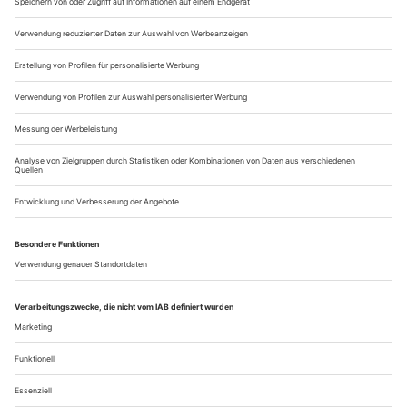
diesen Premierentagen und -wochen ist Nadja Michael die
Domina von Münchens Maximilianstraße. Großformatige
Fotos am Nationaltheater machen’s möglich. Emilia Marty,
337-jährige Untote aus Leos...
Familienbande
Marc Minkowski und Martin Kusej halten am Londoner Royal Opera
House Mozarts «Idomeneo» auf Distanz
Unterwegs in Londons «Tube» – nach der Premiere von
Mozarts «Idomeneo» an Covent Garden – bleibt unser Blick
zufällig an einem kuriosen Plakat hängen, einer Werbung der
«London Sperm Bank». Wie Pappkameraden sind die
Silhouetten von Männern aufgereiht, jeder mit einem Label:
teacher, actor, model, lawyer etc. Samenspender zum
Ankreuzen; Nachwuchs-Design ohne...
Über uns
Kontakt
Kritikerumfrage
Newsletter
Mediadaten
Datenschutz
Impressum
AGB