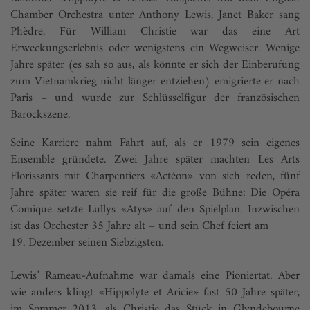
Chamber Orchestra unter Anthony Lewis, Janet Baker sang
Phèdre. Für William Christie war das eine Art
Erweckungserlebnis oder wenigstens ein Wegweiser. Wenige
Jahre später (es sah so aus, als könnte er sich der Einberufung
zum Vietnamkrieg nicht länger entziehen) emigrierte er nach
Paris – und wurde zur Schlüsselfigur der französischen
Barockszene.
Seine Karriere nahm Fahrt auf, als er 1979 sein eigenes
Ensemble gründete. Zwei Jahre später machten Les Arts
Florissants mit Charpentiers «Actéon» von sich reden, fünf
Jahre später waren sie reif für die große Bühne: Die Opéra
Comique setzte Lullys «Atys» auf den Spielplan. Inzwischen
ist das Orchester 35 Jahre alt – und sein Chef feiert am
19. Dezember seinen Siebzigsten.
Lewis’ Rameau-Aufnahme war damals eine Pioniertat. Aber
wie anders klingt «Hippolyte et Aricie» fast 50 Jahre später,
im Sommer 2013, als Christie das Stück in Glyndebourne