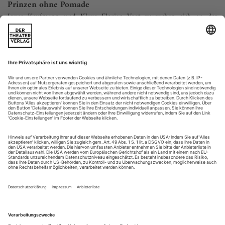
Prinzen ohne Pomade
Jonas Kaufmann und Klaus Florian Vogt versuchen sich an der
leichten Muse
Piotr Beczala hatte im vergangenen Jahr ein Operettenalbum
vorgelegt, das die Fans des Genres restlos glücklich machte.
Die sämige Geschmeidigkeit seines lyrischen Tenors, die leicht
slawische Sprachfärbung, die k.u.k-Nostalgie beschwört, der
spürbare Spaß am Kitsch. Der Pole kommt den großen
Vorbildern aus der Schellack-Ära sehr nahe, vor allem Richard
Tauber....
Ausgestellt
Janácek: Die Sache Makropulos
München / Bayerische Staatsoper
Achtlos vorbeigehen, das ist nicht so einfach. Vor allem wenn
wahlweise ein bauschender Fuchspelzmantel den Körper
umhüllt oder eine Seidentoga mehr andeutet als verdeckt. In