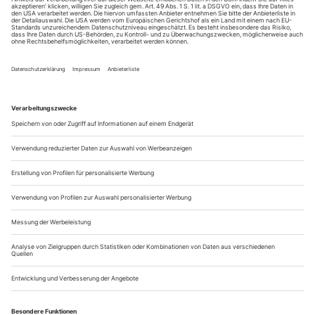
Weber: Der Freischütz
Weimar / Nationaltheater
Carl Maria von Webers «Freischütz» entstand kurz nach dem
Sieg über Napoleons Truppen, die Handlung spielt in der Zeit
nach dem 30-jährigen Krieg. Eine deutsche Nachkriegsoper
also – ein Umstand, der heutzutage mitunter zu maßlosen
Interpretationen führt. Der sex- und bluttriefende
Bühnenexzess des Schauspielregisseurs Kay Voges in
Hannover war nur das eine Extrem,...
Wie geklont
Janácek: Vec Makropulos
Berlin / Deutsche Oper
Vom Überdruss singt Emilia Marty alias Elina Makropulos im
letzten Akt. Das Leben lässt sie kalt, alle Höhen, alle Tiefen
hat sie schon erlebt, alles schon gesehen. Das Gerangel um