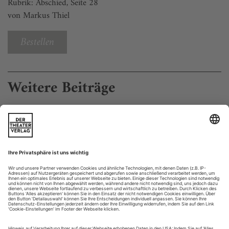
Rubrik: Abschied, Seite 28
von Markus Thiel
Bestellen
Weitere Beiträge
Volkstheater Rostock
Das Gezerre um die Zukunft geht in die nächste Runde. Und
es deutet alles darauf hin, dass Sewan Latchinian, der
streitbare Intendant des
, seinen
Volkstheaters Rostock
Kampf um die Erhaltung aller vier Sparten verloren hat.
Bürgermeister Roland Methling (parteilos) und
Mecklenburg-Vorpommerns SPD-Kulturminister Mathias
Brodkorb haben sich durchgesetzt: Schauspiel...
Geschundene Landschaften