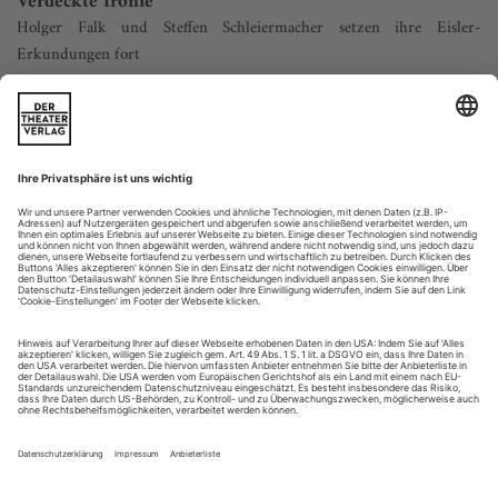
Verdeckte Ironie
Holger Falk und Steffen Schleiermacher setzen ihre Eisler-
Erkundungen fort
«Ein garstig Lied! Pfui! Ein politisch Lied – ein garstig Lied!»
Das Wort des Mephisto aus Goethes «Faust» diente als Keule,
die gegen Hanns Eisler geschwungen wurde, den
Komponisten agitatorischer Lieder und insbesondere der
DDR-Nationalhymne. Der Schönberg-Schüler hatte anno
1935 verkündet, «das Kampflied» sei das «einzige Volkslied
des Proletariats».
Für ihre...
Spielpläne Ausland Januar 2018
Australien
Sydney
Opera Australia