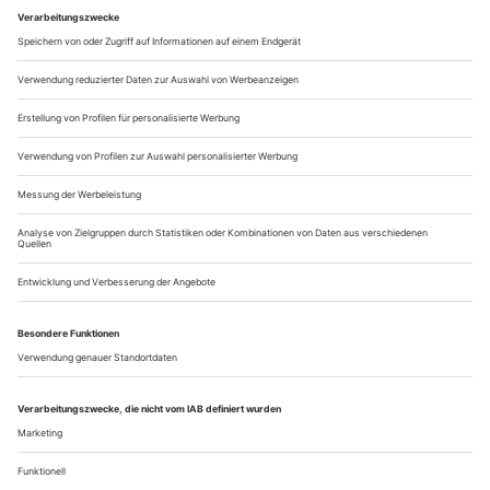
Tel. +61-2-931 88 200
www.opera-australia.org.au
– Die lustige Witwe: 2.-6., 8.-13., 15.-20., 22.-25., 27., 29.,
30., 31.
Belarus
Minsk
Tel. +75-17 334 10 41
ticket@belarusopera.by
www.bolshoibelarus.by
– Eugen Onegin: 2.
– Un ballo in maschera: 5.
– Iolanta: 6.
– Rigoletto: 9.
– Le nozze di Figaro: 18.
– Madama Butterfly: 20.
– The Little...