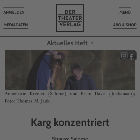
Toggle
Toggle
ANMELDEN
MENÜ
navigation
navigatio
MEDIADATEN
ABO & SHOP
Aktuelles Heft
Annemarie Kremer (Salome) und Brian Davis (Jochanaan);
Foto: Thomas M. Jauk
Karg konzentriert
Strauss: Salome