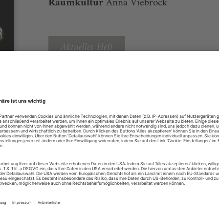
Raumkultur
Anna Viebrock
Aktuelles Heft