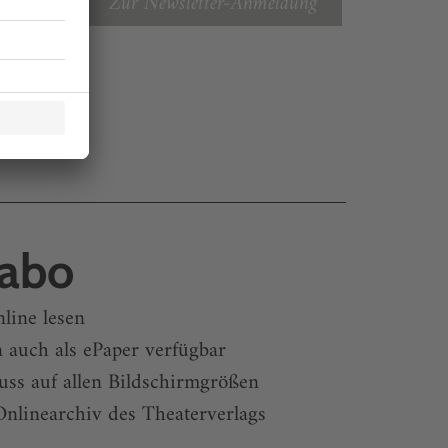
Zur Newsletter-Anmeldung
e
labo
nline lesen
 auch als ePaper verfügbar
uss auf allen Bildschirmgrößen
nlinearchiv des Theaterverlags