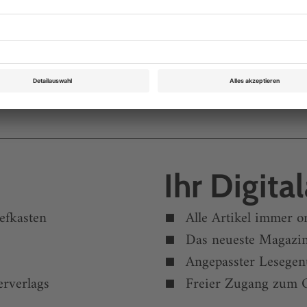
ann unter den Bässen, 100 Jahre alt geworden. Ein
Ihr Digita
efkasten
Alle Artikel immer o
Das neueste Magazin
Angepasster Lesegen
rverlags
Freier Zugang zum O