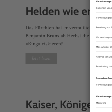
Helden wie er
Das Fürchten hat er vermutlich nicht gele
Benjamin Bruns ab Herbst die Rolle des 
«Ring» riskieren?
Jetzt lesen
Kaiser, Könige, Ar