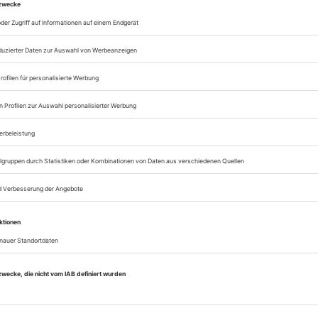
Eine Sache
rnt. Wie sonst sollte
Tobias Kratzer wickelt 
Siegfried in Wagners
«Walküre» gekonnt ein, 
Theatralität von Wagne
Jetzt kostenlos lesen
istokraten