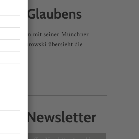
 des Glaubens
das Publikum mit seiner Münchner
Vladimir Jurowski übersieht die
rs Musik
Newsletter