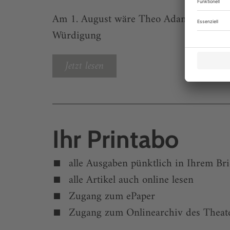
Am 1. August wäre Theo Adam, der Edelm
Würdigung
Jetzt lesen
Ihr Printabo
alle Ausgaben pünktlich in Ihrem Bri
alle Artikel auch online lesen
Zugang zum ePaper
Zugang zum Onlinearchiv des Theate