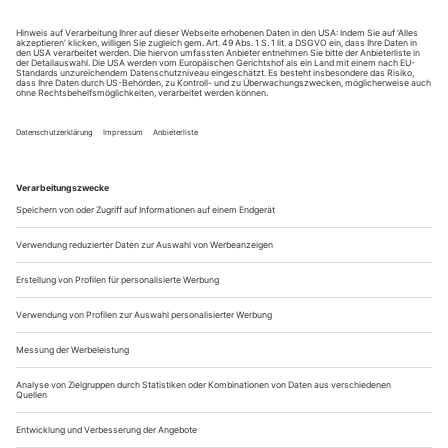
Der Untergang des Dogen Foscari sei eine Metapher für den
Verfall der Stadt Venedig – so ließ sich Regisseur Alvis
Hermanis über sein neuestes Projekt vernehmen. Interessantes
Konzept. Wenn sich da nicht eine historische Unstimmigkeit
eingeschlichen hätte: «I due Foscari» spielt im Jahre 1457. Zu
diesem Zeitpunkt aber stand Venedig noch auf der Höhe
seiner...
Pause machen? Kann ich nicht
Bis 2019 ist der Terminkalender schon voll. Und ZUBIN MEHTA,
am 29. April vor 80 Jahren in Bombay zur Welt gekommen, will das
auch nicht ändern. Weltweit lässt sich der Jubilar mit Fest­konzerten
feiern – und hat zusätzlich noch mal eben den neuen Münchner
«Maskenball» dirigiert
Einer Ihrer Kollegen sagte einmal, 79, 80, 81, das sei ihm
eigentlich egal.
Mir nicht. Am liebsten wäre mir 39, meinetwegen 49.