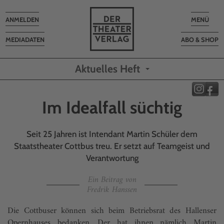
Toggle
Toggle
ANMELDEN
MENÜ
navigation
navigatio
MEDIADATEN
ABO & SHOP
Aktuelles Heft
Im Idealfall süchtig
Seit 25 Jahren ist Intendant Martin Schüler dem
Staatstheater Cottbus treu. Er setzt auf Teamgeist und
Verantwortung
Ein Beitrag von
Fredrik Hanssen
Die Cottbuser können sich beim Betriebsrat des Hallenser
Opernhauses bedanken. Der hat ihnen nämlich Martin