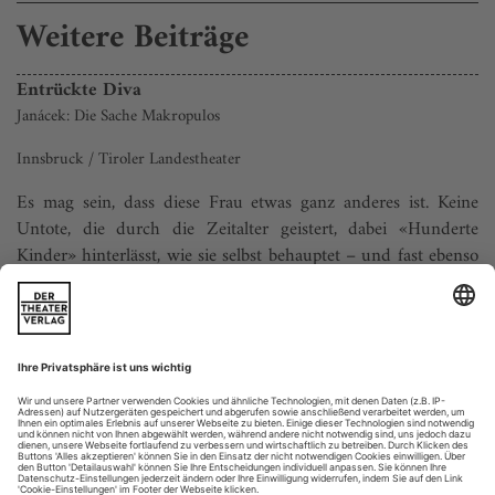
Weitere Beiträge
Entrückte Diva
Janácek: Die Sache Makropulos
Innsbruck / Tiroler Landestheater
Es mag sein, dass diese Frau etwas ganz anderes ist. Keine
Untote, die durch die Zeitalter geistert, dabei «Hunderte
Kinder» hinterlässt, wie sie selbst behauptet – und fast ebenso
viele gebrochene Herzen. Irgendwann steigt Emilia hier die
kleine Showtreppe hinauf, breitet den Reifrock aus wie das
Gefieder eines prächtigen Vogels, umkränzt von einem
Koronagitter....
Sittenbild mit Löwe
Verdi: I due Foscari
Mailand / Teatro alla Scala