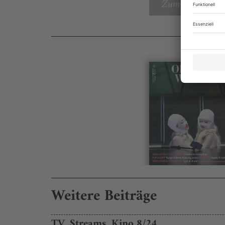
Zum Inhaltsverz
Weitere Beiträge
TV, Streams, Kino 8/24