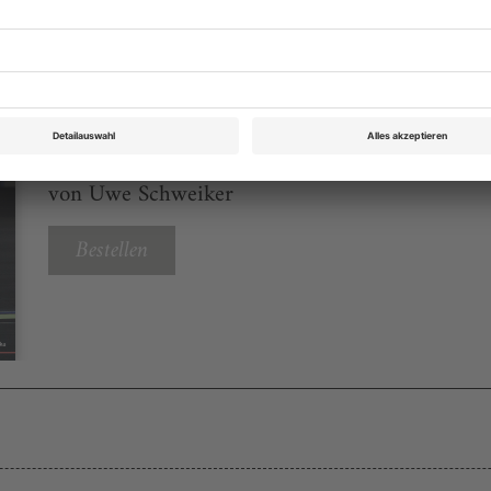
eichnis
Opernwelt August 2024
Rubrik: CD, DVD, Buch, Seite 32
von Uwe Schweiker
Bestellen