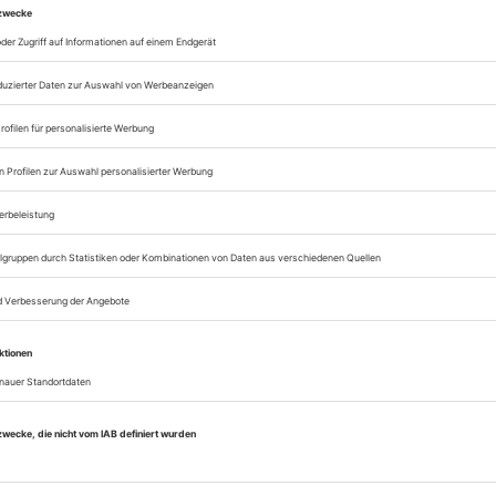
zum ePaper
Lesegenuss auf allen
Zugang zum Onlinea
Opernwelt
Sie können alle Vorteile
sofort nutzen
Digital-Abo testen