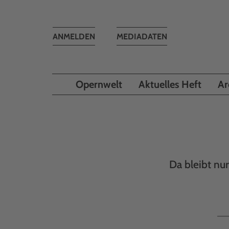
Toggle
ANMELDEN
MEDIADATEN
navigation
Opernwelt
Aktuelles Heft
Ar
Da bleibt nu