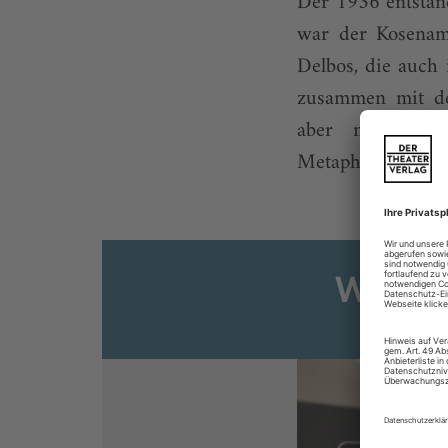
Der 1936 entstand
war der Kosenam
Delbos, die auch 
zusammen mit de
aber nicht nur 
Metaphorik dieser 
Weiter
Sie